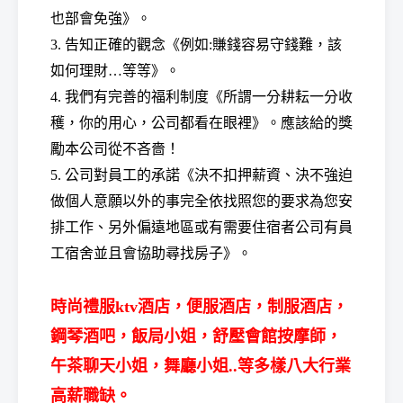
也部會免強
》。
3. 告知正確的觀念《例如:賺錢容易守錢難，該
如何理財…等等》。
4. 我們有完善的福利制度《所謂一分耕耘一分收
穫，你的用心，公司都看在眼裡》。應該給的獎
勵本公司從不吝嗇！
5. 公司對員工的承諾《決不扣押薪資、決不強迫
做個人意願以外的事完全依找照您的要求為您安
排工作
、另外偏遠地區或有需要住宿者公司有員
工宿舍並且會協助尋找房子
》。
時尚禮服ktv酒店，便服酒店，制服酒店，
鋼琴酒吧，飯局小姐，舒壓會館按摩師，
午茶聊天小姐，舞廳小姐..等多樣八大行業
高薪職缺。