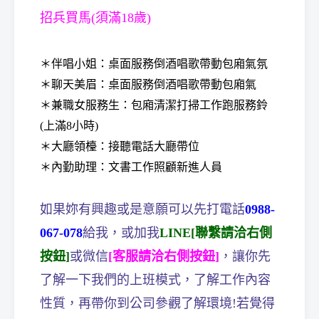
招兵買馬(須滿18歲)
＊伴唱小姐：桌面服務倒酒唱歌帶動包廂氣氛
＊聊天美眉：桌面服務倒酒唱歌帶動包廂氣
＊兼職女服務生：包廂清潔打掃工作跑服務鈴
(上滿8小時)
＊大廳領檯：接聽電話大廳帶位
＊內勤助理：文書工作照顧新進人員
如果妳有興趣或是意願可以先打電話
0988-
067-078
給我，或加我
LINE[聯繫請洽右側
按鈕]
或微信
[客服請洽右側按鈕]
，讓你先
了解一下我們的上班模式，了解工作內容
性質，再帶你到公司參觀了解環境!
若覺得