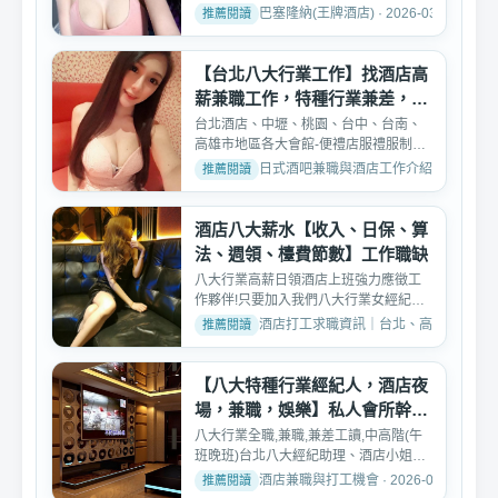
方式、制服店、禮服店、...
巴塞隆納(王牌酒店) · 2026-03-04
【台北八大行業工作】找酒店高
薪兼職工作，特種行業兼差，打
工
台北酒店、中壢、桃園、台中、台南、
高雄市地區各大會館-便禮店服禮服制服
酒店公關小姐，八大幹...
日式酒吧兼職與酒店工作介紹 · 2026-02-
酒店八大薪水【收入、日保、算
法、週領、檯費節數】工作職缺
八大行業高薪日領酒店上班強力應徵工
作夥伴!只要加入我們八大行業女經紀團
隊月入10幾萬以上非夢...
酒店打工求職資訊｜台北、高雄、台中酒店工作推
【八大特種行業經紀人，酒店夜
場，兼職，娛樂】私人會所幹部
高薪工作
八大行業全職,兼職,兼差工讀,中高階(午
班晚班)台北八大經紀助理、酒店小姐、
公關、領檯、酒店行...
酒店兼職與打工機會 · 2026-02-09