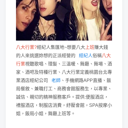
八大行業
?
經紀人集匯地~想要八大
上班
賺大錢
的人來挑選妳想的正派經營的
經紀人
俗稱
八大
行業
視聽歌唱、理髮、三溫暖、舞廳、舞場、酒
家、酒吧及特種行業
、八大行業定義桃園台北專
業酒店經紀公司
老師
、手機網路APP直播、飯
局餐敘、兼職打工、商務會館服務生，以專業、
誠信、親切的精神服務客戶。提供:便服酒店，
禮服酒店，制服店消費，紓壓會館，SPA按摩小
姐，飯局小姐，舞廳上班等。