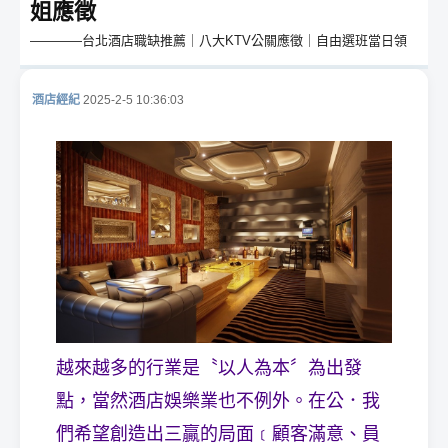
姐應徵
————台北酒店職缺推薦｜八大KTV公關應徵｜自由選班當日領
酒店經紀
2025-2-5 10:36:03
酒
店
越來越多的行業是〝以人為本〞為出發
點，當然酒店娛樂業也不例外。在公．我
們希望創造出三贏的局面﹝顧客滿意、員