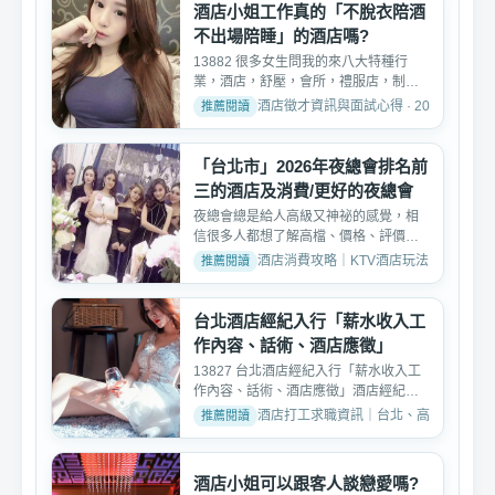
酒店小姐工作真的「不脫衣陪酒
不出場陪睡」的酒店嗎?
13882 很多女生問我的來八大特種行
業，酒店，舒壓，會所，禮服店，制服
店，便服店，護膚養生館，...
酒店徵才資訊與面試心得 · 2025-04-19
「台北市」2026年夜總會排名前
三的酒店及消費/更好的夜總會
夜總會總是給人高級又神祕的感覺，相
信很多人都想了解高檔、價格、評價、
好玩純便服店的消費方式...
酒店消費攻略｜KTV酒店玩法、消費與訂位介紹 
台北酒店經紀入行「薪水收入工
作內容、話術、酒店應徵」
13827 台北酒店經紀入行「薪水收入工
作內容、話術、酒店應徵」酒店經紀人
顧名思義就是帶小姐去酒...
酒店打工求職資訊｜台北、高雄、台中酒店工作推
酒店小姐可以跟客人談戀愛嗎?