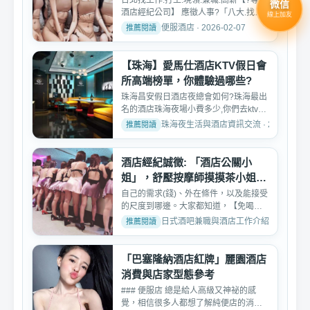
台北找工作.打工.現領.兼職.高薪【?尊爵
微信
酒店經紀公司】 應徵人事?「八大.找工
線上加友
作.學生打工.現領....
便服酒店 · 2026-02-07
【珠海】愛馬仕酒店KTV假日會
所高端榜單，你體驗過哪些?
珠海昌安假日酒店夜總會如何?珠海最出
名的酒店珠海夜場小費多少,你們去ktv都
怎麼玩公主的呢?珠海...
珠海夜生活與酒店資訊交流 · 2026-02-0
酒店經紀誠徵: 「酒店公關小
姐」，舒壓按摩師摸摸茶小姐工
作
自己的需求(錢)、外在條件，以及能接受
的尺度到哪邊。大家都知道，【免喝午
班八大工作快訊】在八...
日式酒吧兼職與酒店工作介紹 · 2026-03-
「巴塞隆納酒店紅牌」麗園酒店
消費與店家型態參考
### 便服店 總是給人高級又神祕的感
覺，相信很多人都想了解純便店的消費