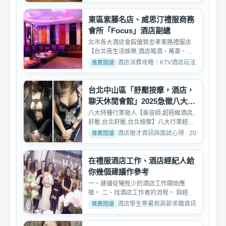
東區紫藤名店、威思汀禮服商務
會所「Focus」酒店副總
北市各大酒店會館優質忠孝東路禮服店
【台北夜生活娛樂,酒店喝酒、萬豪、百
達妃麗、特蘭斯、威思...
酒店消費攻略｜KTV酒店玩法、消費與訂位介紹 
台北中山區「舒壓按摩，酒店，
聊天休閒會館」2025急徵八大工
作人員
八大特種行業徵人【美容師,超極緻酒店,
舒壓,台北舒壓,台北按摩】八大行業經紀
公司、八大酒店、八...
酒店徵才資訊與面試心得 · 2025-01-20
在禮服酒店工作、酒店經紀人給
你幾個建議作參考
一、建議從犧牲少的酒店工作開始應
徵。 二、找酒店工作者的流程。 與經紀
人見面了解面試需求-->...
酒店學生寒暑假高薪求職資訊 · 2026-05-