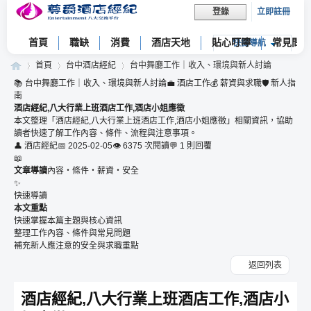
立即註冊
登錄
首頁
職缺
消費
酒店天地
貼心叮嚀
常見問題
快捷導航
首頁
台中酒店經紀
台中舞廳工作｜收入、環境與新人討論
📚 台中舞廳工作｜收入、環境與新人討論
💼 酒店工作
💰 薪資與求職
🛡 新人指
南
酒店經紀,八大行業上班酒店工作,酒店小姐應徵
本文整理「酒店經紀,八大行業上班酒店工作,酒店小姐應徵」相關資訊，協助
尊
»
›
›
讀者快速了解工作內容、條件、流程與注意事項。
👤 酒店經紀
📅 2025-02-05
👁 6375 次閱讀
💬 1 則回覆
📖
文章導讀
內容・條件・薪資・安全
✨
快速導讀
本文重點
快速掌握本篇主題與核心資訊
整理工作內容、條件與常見問題
補充新人應注意的安全與求職重點
爵
返回列表
酒店經紀,八大行業上班酒店工作,酒店小