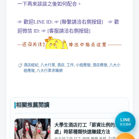
一下再來談談之後如何配合。
☞ 歡迎LINE ID: ☞ [聯繫請洽右側按鈕] ☞ 歡
迎微信 ID: ☞ [客服請洽右側按鈕]
酒店經紀
,
八大行業
,
酒店
,
工作
,
小姐應徵
,
酒店應徵
,
八大小
姐應徵
,
八大行業求職網
相關推薦閱讀
LINE
大學生酒店打工「薪資比例的好
安全連線
處」時薪種類快速賺錢方法