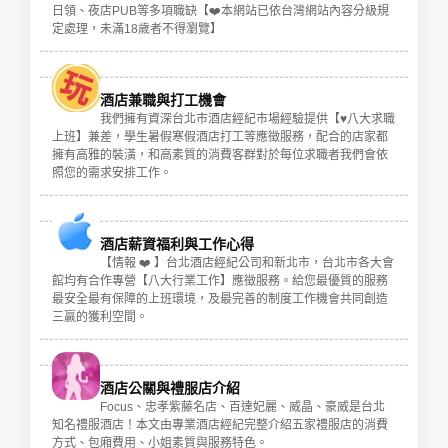
日領、夜店PUB等多項職缺【❤️本網站已依台灣網站內容分級規
定處理，未滿18歲者不得瀏覽】
酒店兼職與打工機會
我們擁有資深台北市酒店經紀市場經驗提供【♥八大求職
上班】兼差，學生暑假寒假酒店打工等應徵服務，配合的店家都
擁有高雅的裝潢，和高素質的消費客群對於每位求職者我們會依
照您的需求安排工作。
酒店薪資福利與工作心得
【情報 ❤️ 】台北酒店經紀公司和新北市，台北市各大會
館均有合作專營【八大行業工作】應徵服務。給您最優質的服務
最安全最有保障的上班環境，及最完善的制度工作機會共同創造
三贏的獲利空間。
酒店公關與禮服店介紹
Focus、忠孝紫藤名店、百達妃麗、威晶、豪威是台北
知名禮服酒店！本文由專業酒店經紀完整介紹五家禮服店的消費
方式、包廂費用、小姐素質與服務特色。