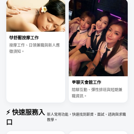
💆
舒壓按摩工作
按摩工作、日領兼職與新人應
徵須知。
💬
聊天會館工作
陪聊互動、彈性排班與短期兼
職資訊。
⚡ 快速服務入
新人常用功能，快速找到薪資、面試、諮詢與求職
教學。
口