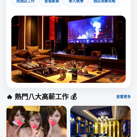
找酒店工作
查看薪資
新人教學
酒店消費攻略
酒
🔥 熱門八大高薪工作 💰
查看更多
店