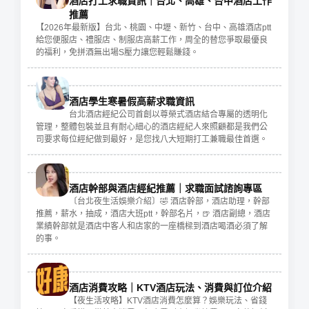
酒店打工求職資訊｜台北、高雄、台中酒店工作
推薦
【2026年最新版】台北、桃園、中壢、新竹、台中、高雄酒店ptt
給您便服店、禮服店、制服店高薪工作，周全的替您爭取最優良
的福利，免拼酒無出場S壓力讓您輕鬆賺錢。
酒店學生寒暑假高薪求職資訊
台北酒店經紀公司首創以尊榮式酒店結合專屬的透明化
管理，整體包裝並且有耐心細心的酒店經紀人來照顧都是我們公
司要求每位經紀做到最好，是您找八大短期打工兼職最佳首選。
酒店幹部與酒店經紀推薦｜求職面試諮詢專區
〔台北夜生活娛樂介紹〕🤣 酒店幹部，酒店助理，幹部
推薦，薪水，抽成，酒店大班ptt，幹部名片，🍺 酒店副總，酒店
業績幹部就是酒店中客人和店家的一座橋樑到酒店喝酒必須了解
的事。
酒店消費攻略｜KTV酒店玩法、消費與訂位介紹
【夜生活攻略】KTV酒店消費怎麼算？娛樂玩法、省錢