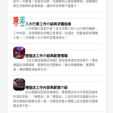
技巧一次看懂！從基本消費、包廂費到小姐坐檯費用，完整解析
夜生活娛樂的真實開銷，讓妳享受夜晚不當盤子！
八大行業工作介紹與求職指南
八大特種行業是什麼？本文完整介紹八大行業的種類、
工作內容、法律規範與求職注意事項。從酒店、舒壓會館到傳播
小姐，一次搞懂八大行業的定義與現況！
便服店工作介紹與薪資情報
【台北東區便服店攻略】想找高級酒店招待客戶？東區
便服店消費價格、服務特色完整解析！適合商務應酬、重要聚
會，讓妳體驗頂級夜生活！
禮服店工作內容與薪資介紹
台北禮服店型態與便禮店：禮便服店在台北算是這幾年
的酒店型態，「便服店」與「禮服店」上班所穿的衣服都大同小
異包廂做的服務也是一樣，公關是穿著小禮服上班衣服款式跟便
服店差不多。