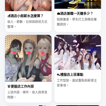
💼
酒店兼職一天賺多少？
💰
酒店小姐薪水怎麼算？
短期兼差、學生打工與晚班兼
經
收入、節數、日保與排班方式
職資訊。
整理。
紀
👠
禮服店上班重點
工作型態、面試重點與薪資注
意事項。
👗
便服店工作內容
上班內容、條件、收入與常見
問題。