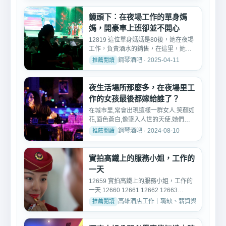
鏡頭下︰在夜場工作的單身媽
媽，開豪車上班卻並不開心
12819 這位單身媽媽是80後，她在夜場
工作，負責酒水的銷售，在這里，她每
天都會遇到各種各樣的人...
鋼琴酒吧 · 2025-04-11
夜生活場所那麼多，在夜場里工
作的女孩最後都嫁給誰了？
在城市里,常會出現這樣一群女人.笑顏如
花,面色蒼白,像墜入人世的天使.她們低
調,沉默,流離于網絡,...
鋼琴酒吧 · 2024-08-10
實拍高鐵上的服務小姐，工作的
一天
12659 實拍高鐵上的服務小姐，工作的
一天 12660 12661 12662 12663
12664 12665 12666 12667 126...
高雄酒店工作｜職缺、薪資與面試討論 · 202