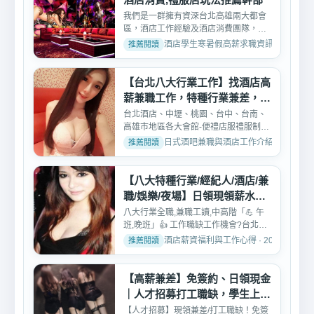
我們是一群擁有資深台北高雄兩大都會
區，酒店工作經驗及酒店消費團隊，有
最專業的酒店消費幹部 ...
酒店學生寒暑假高薪求職資訊 · 2026-02-
【台北八大行業工作】找酒店高
薪兼職工作，特種行業兼差，打
工
台北酒店、中壢、桃園、台中、台南、
高雄市地區各大會館-便禮店服禮服制服
酒店公關小姐，八大幹...
日式酒吧兼職與酒店工作介紹 · 2026-02-
【八大特種行業/經紀人/酒店/兼
職/娛樂/夜場】日領現領薪水工
作
八大行業全職,兼職工讀,中高階「💪 午
班,晚班」👍 工作職缺工作機會?️台北市
中山區、東區酒店、...
酒店薪資福利與工作心得 · 2026-02-07
【高薪兼差】免簽約、日領現金
｜人才招募打工職缺，學生上班
族皆可
【人才招募】現領兼差/打工職缺！免簽