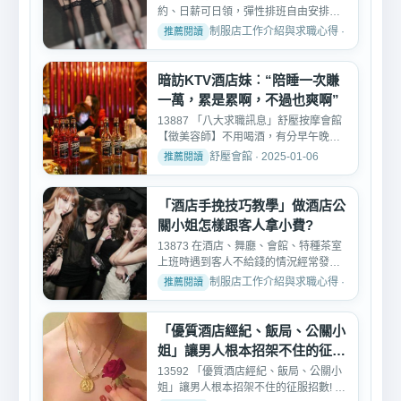
約、日薪可日領，彈性排班自由安排時
間。適合學生、上班族...
制服店工作介紹與求職心得 · 2026-03-1
暗訪KTV酒店妹︰“陪睡一次賺
一萬，累是累啊，不過也爽啊”
13887 「八大求職訊息」舒壓按摩會館
【徵美容師】不用喝酒，有分早午晚
班， 台北、新北、兼職、...
舒壓會館 · 2025-01-06
「酒店手挽技巧教學」做酒店公
關小姐怎樣跟客人拿小費?
13873 在酒店、舞廳、會館、特種茶室
上班時遇到客人不給錢的情況經常發
生，辛辛苦苦喝了很多酒，...
制服店工作介紹與求職心得 · 2026-03-0
「優質酒店經紀、飯局、公關小
姐」讓男人根本招架不住的征服
招數!
13592 「優質酒店經紀、飯局、公關小
姐」讓男人根本招架不住的征服招數! 十