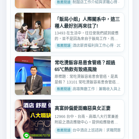
二星座女如何征服另一...
制服店工作介紹與求職心得 · 2026-03-0
「飯局小姐」人際關系中，這三
種人最好別再來往了!
13493 在生活中，往往使我們感到疲憊
的，並不是因為來自于飯局工作，而是
很多的無效飯局約。它會...
酒店薪資福利與工作心得 · 2026-03-05
常吃燙飯容易患食管癌？超過
65℃熱飲有致癌風險
原標題︰常吃燙飯容易患食管癌，是真
是假？ 13101 常吃燙飯容易患食管癌？
這個說法由來已久，現...
高雄舞廳工作｜兼職收入與上班分享 · 2019
高富帥偏愛面癱惡臭女正妻
12966 台中、台南、高雄八大行業兼差
附設之酒店應徵中心。提供給應徵者酒
店上班、酒店職缺、舞廳...
台中酒店上班諮詢｜求職問題與經驗分享 · 2