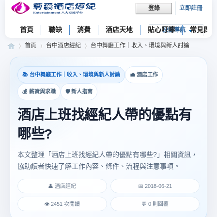
立即註冊
登錄
首頁
職缺
消費
酒店天地
貼心叮嚀
常見問題
快捷導航
首頁
台中酒店經紀
台中舞廳工作｜收入、環境與新人討論
📚 台中舞廳工作｜收入、環境與新人討論
💼 酒店工作
尊
»
›
›
💰 薪資與求職
🛡 新人指南
酒店上班找經紀人帶的優點有
哪些?
本文整理「酒店上班找經紀人帶的優點有哪些?」相關資訊，
協助讀者快速了解工作內容、條件、流程與注意事項。
爵
👤 酒店經紀
📅 2018-06-21
👁 2451 次閱讀
💬 0 則回覆