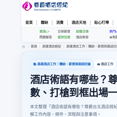
首頁
職缺
消費
酒店天地
貼心叮嚀
資訊👉
日保薪資
試做日領
熱門
問題解答
提供住宿
酒店幹部
💎制
首頁
高雄酒店經紀
高雄酒店工作｜職缺、薪資與面試討
📚 高雄酒店工作｜職缺、薪資與面試討論
💼 酒店工作
尊
»
›
›
酒店術語有哪些？
數、打槍到框出場
本文整理「酒店術語有哪些？尊爵台北酒店經
解工作內容、條件、流程與注意事項。