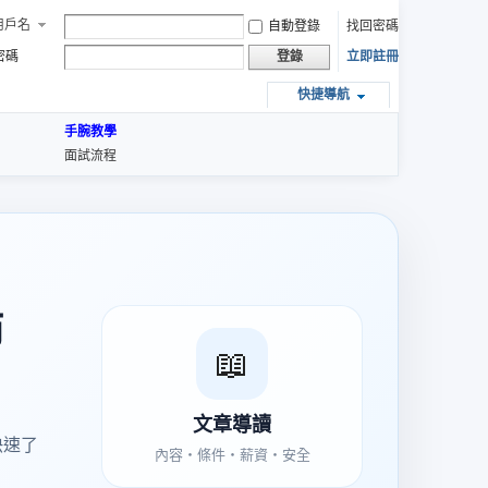
用戶名
自動登錄
找回密碼
密碼
立即註冊
登錄
快捷導航
手腕教學
面試流程
節
📖
文章導讀
快速了
內容・條件・薪資・安全