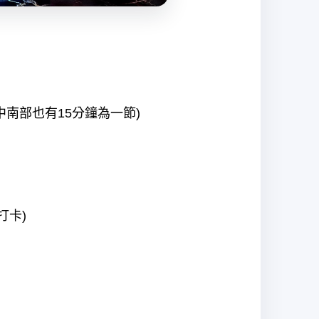
,中南部也有15分鐘為一節)
打卡)