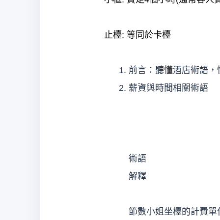
止檯: 等同於卡檯
前言：聽懂酒店術語，
薪資與時間相關術語
術語
解釋
節數小姐坐檯的計費單位