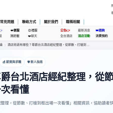
常見問題
聯絡方式
關於我們
職稱相關
👉
💋便服
😍禮服
公告👉
最新消息
👑諮詢
服
🈵️舒壓
❤️聊天
全台酒店
酒店活動
消費預約
論
酒店術語有哪些？尊爵台北酒店經紀整理，從節數、打槍到 ...
💰 薪資與求職
🛡 新人指南
›
尊爵台北酒店經紀整理，從
一次看懂
紀整理，從節數、打槍到框出場一次看懂」相關資訊，協助讀者