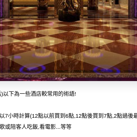
)
以下為一些酒店較常用的
術語!
小時計算(12點以前買到6點,12點後買到7點,2點過後最
或陪客人吃飯,看電影...等等