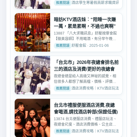
人見面了解面試需求-->...
酒店學生寒暑假高薪求職資訊 · 2026-05-
暗訪KTV酒店妹︰“陪睡一次賺
一萬，累是累啊，不過也爽啊”
13887 「八大求職訊息」舒壓按摩會館
【徵美容師】不用喝酒，有分早午晚
班， 台北、新北、兼職、...
舒壓會館 · 2025-01-06
「台北市」2026年夜總會排名前
三的酒店及消費/更好的夜總會
夜總會總是給人高級又神祕的感覺，相
信很多人都想了解高檔、價格、評價、
好玩純便服店的消費方式...
酒店消費攻略｜KTV酒店玩法、消費與訂位介紹 
台北市禮服便服酒店消費,夜總
會喝酒,請找酒店幹部(保證低價)
13874 台北便服店消費、禮服店玩法、
夜總會尺度、酒店消費價格、公主店消
費、麗緻酒店消費~台北...
酒店消費攻略｜KTV酒店玩法、消費與訂位介紹 