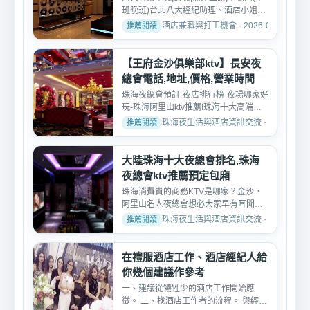
班晚班)台北八大經紀助理、酒店小姐、
公關、領檯、酒店行...
酒店兼職與打工機會 · 2026-02-09
【王府金沙俱樂部ktv】長安夜
總會電話,地址,價格,營業時間
珠海夜總會預訂-夜店排行榜-夜場哪家好
玩-珠海阿里山ktv推薦!珠海十大高端
KTV夜總會排名銀都富爵...
珠海夜生活與酒店資訊交流 · 2025-05-1
大陸珠海十大夜總會排名,珠海
夜總會ktv推薦預定包廂
珠海消費貴的商務KTV是哪家？金沙，
阿里山名人夜總會想必大家早有耳聞，
長安，王府俱樂部，近場...
珠海夜生活與酒店資訊交流 · 2024-09-0
在禮服酒店工作、酒店經紀人給
你幾個建議作參考
一、建議從犧牲少的酒店工作開始應
徵。 二、找酒店工作者的流程。 與經紀