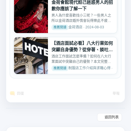
金荷會館現代妲己迷惑男人的招
數你應該了解一下
男人為什麼喜歡找小三呢？一些男人之
所以金荷酒店婚外情會玩得樂此不疲甚
至玩上了癮，其實就是男...
金荷酒店 · 2024-08-03
【酒店面試必看】八大行業如何
突顯自身優勢？從穿著、談吐到
應對一次學會
酒店工作面試怎麼準備？如何在八大行
業面試中突顯自己的優勢？本文完整教
學從穿著打扮、自我介紹...
制服店工作介紹與求職心得 · 2026-03-1
回復
舉報
返回列表