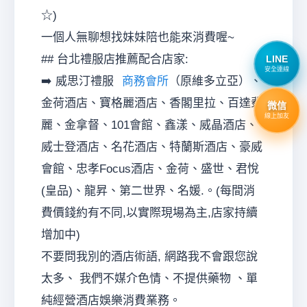
☆)
一個人無聊想找妹妹陪也能來消費喔~
## 台北禮服店推薦配合店家:
LINE
安全連線
➡️ 威思汀禮服
商務會所
（原維多立亞）、
金荷酒店、寶格麗酒店、香閣里拉、百達翡
微信
線上加友
麗、金拿督、101會館、鑫漾、威晶酒店、
威士登酒店、名花酒店、特蘭斯酒店、豪威
會館、忠孝Focus酒店、金荷、盛世、君悅
(皇品)、龍昇、第二世界、名媛.。(每間消
費價錢約有不同,以實際現場為主,店家持續
增加中)
不要問我別的酒店術語, 網路我不會跟您說
太多、 我們不媒介色情、不提供藥物 、單
純經營酒店娛樂消費業務。