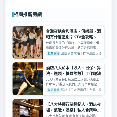
相關推薦閱讀
台灣夜總會和酒店、俱樂部、酒
吧有什麼區別？KTV全攻略、評
價、玩法介紹
什麼是台灣的「酒店」？與夜總會、俱
樂部的關係＠在台灣，酒店是指特種行
業中綜合KTV並有坐檯小...
酒店消費攻略｜KTV酒店玩法、消費與訂位介紹 
酒店八大薪水【收入、日保、算
法、週領、檯費節數】工作職缺
八大行業高薪日領酒店上班強力應徵工
作夥伴!只要加入我們八大行業女經紀團
隊月入10幾萬以上非夢...
酒店打工求職資訊｜台北、高雄、台中酒店工作推
【八大特種行業經紀人，酒店夜
場，兼職，娛樂】私人會所幹部
高薪工作
八大行業全職,兼職,兼差工讀,中高階(午