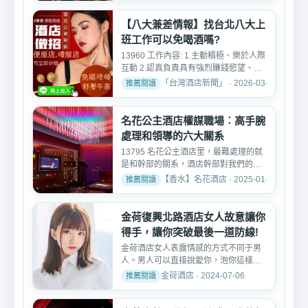
【八大兼差情報】找台北八大上
班工作可以免喝酒嗎?
13960 工作內容: 1.主動積極、樂於人際
互動 2.認真負責具有強烈賺錢慾望、活
潑能力佳，對工作有...
「台灣酒店新聞」 · 2026-03-14
名花公主酒店權謀職場︰高手腕
處理和領導的六大關系
13795 名花公主酒店里，最難處理的就
是和幹部的關系，酒店幹部對我們的的
態度是我們行為的晴雨表...
【香水】名花酒店 · 2025-01-25
金荷復興北路酒店女人故意讓你
得手，讓你突破最後一道防線!
金荷酒店女人表露情感的方式不同于男
人。男人可以直接說愛你，泡你這樣情
話，但是酒店女人不會，...
金荷酒店 · 2024-07-06