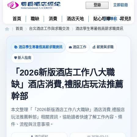
立即註冊
登錄
首頁
職缺
消費
酒店天地
貼心叮嚀
常見問題
快捷導航
首頁
台北酒店工作與求職交流
酒店學生寒暑假高薪求職資訊
📚 酒店學生寒暑假高薪求職資訊
💼 酒店工作
💰 薪資與求職
尊
»
›
›
🛡 新人指南
「2026新版酒店工作八大職
缺」酒店消費,禮服店玩法推薦
幹部
本文整理「「2026新版酒店工作八大職缺」酒店消費,禮服店
爵
玩法推薦幹部」相關資訊，協助讀者快速了解工作內容、條
件、流程與注意事項。
👤 酒店經紀
📅 2026-02-11