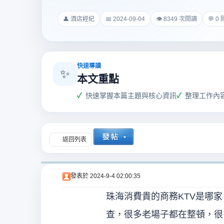
爵
👤 酒店經紀
📅 2024-09-04
👁 8349 次閱讀
💬 0
快速導讀
✨
本文重點
快速掌握本篇主題與核心資訊
整理工作內
酒
返回列表
發表於
2024-9-4 02:00:35
珠海消費貴的商務KTV是哪
店
查，很多老場子都在整頓，很