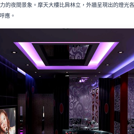
引力的夜間景象。摩天大樓比肩林立，外牆呈現出的燈光
呼應。