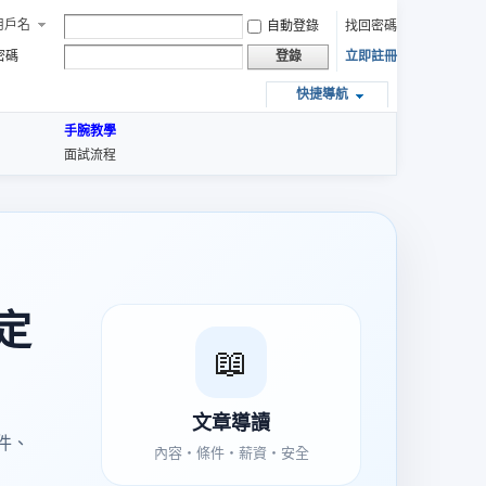
用戶名
自動登錄
找回密碼
密碼
立即註冊
登錄
快捷導航
手腕教學
面試流程
定
📖
文章導讀
件、
內容・條件・薪資・安全