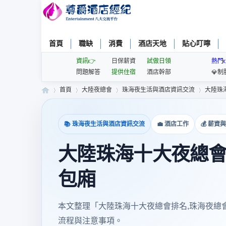
首頁
職缺
消費
酒店天地
貼心叮嚀
資訊👉
日保薪資
試做日領
熱門
問題解答
提供住宿
酒店幹部
💎制
首頁
大陸夜總會
珠海夜生活與酒店資訊交流
大陸珠海
📚 珠海夜生活與酒店資訊交流
💼 酒店工作
💰 薪資
尊
»
›
›
›
大陸珠海十大夜總會
包廂
本文整理「大陸珠海十大夜總會排名,珠海夜總
流程與注意事項。