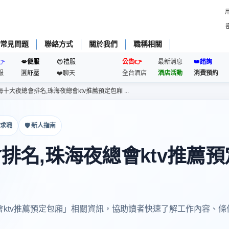
常見問題
聯絡方式
關於我們
職稱相關
👉
💋便服
😍禮服
公告👉
最新消息
👑諮詢
服
🈵️舒壓
❤️聊天
全台酒店
酒店活動
消費預約
十大夜總會排名,珠海夜總會ktv推薦預定包廂 ...
與求職
🛡 新人指南
排名,珠海夜總會ktv推薦預
會ktv推薦預定包廂」相關資訊，協助讀者快速了解工作內容、條