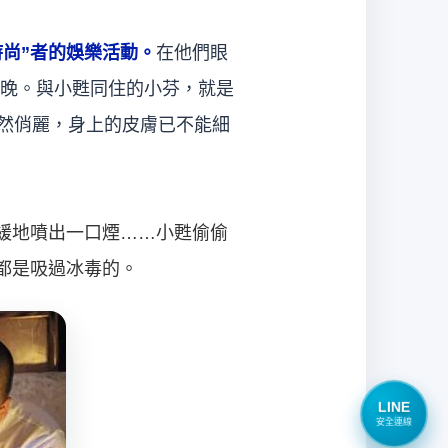
時尚”者的娛樂活動。
在他們眼
晚。與小甦同住的小芬，就是
依然俏麗，身上的皮膚已不能細
緩地噴出一口煙……小甦偷偷
都是吸過冰毒的。
LINE
安全連線