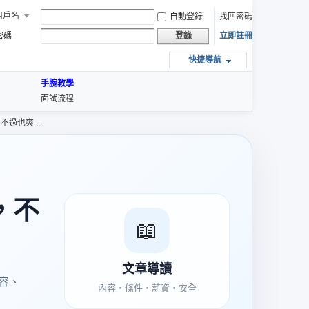
用戶名
自動登錄
找回密碼
密碼
立即註冊
登錄
快捷導航
手腕教學
面試流程
過也爽 ...
，不
📖
文章導讀
容、
內容・條件・薪資・安全