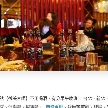
館【徵美容師】不用喝酒，有分早午晚班， 台北、新北
店、俱樂部、招待所、
商務會館
、舒壓芳療師、飯局、