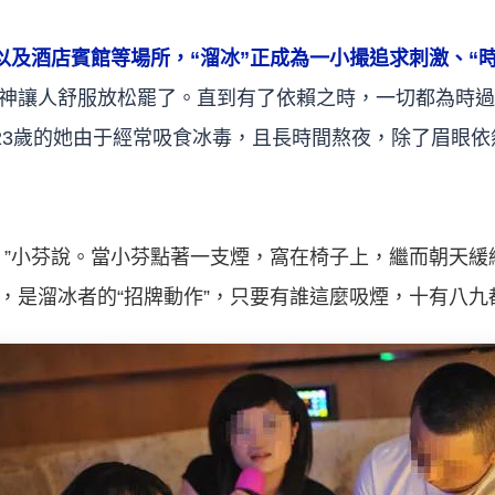
以及酒店賓館等場所，“溜冰”正成為一小撮追求刺激、“
神讓人舒服放松罷了。直到有了依賴之時，一切都為時過
僅23歲的她由于經常吸食冰毒，且長時間熬夜，除了眉眼
。”小芬說。當小芬點著一支煙，窩在椅子上，繼而朝天緩
，是溜冰者的“招牌動作”，只要有誰這麼吸煙，十有八九