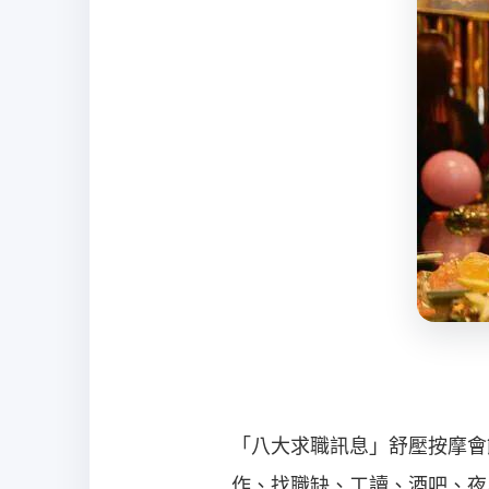
經
紀
「八大求職訊息」舒壓按摩會
作、找職缺、工讀、酒吧、夜