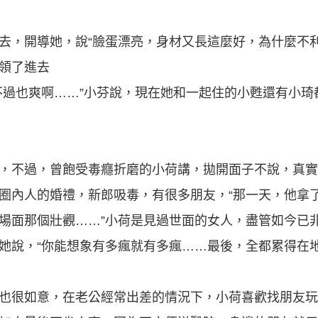
去，開導她，說“臉蛋漂亮，身材又長這麼好，為什麼不利
領了進去
不過也爽啊……”小芬說，現在她和一起住的小甦還有小琦
，不過，曾飽受毒癮折磨的小荷講，拋開面子不說，真實
圈內人的婚禮，新郎吸毒，有很多朋友，“那一天，他拿了
場面那個壯觀……”小荷是見過世面的女人，盡管如今已
她說，“你能想象有多瘋就有多瘋……最後，全都累得在地
也很如意，在老公經常出差的情況下，小荷喜歡找朋友玩