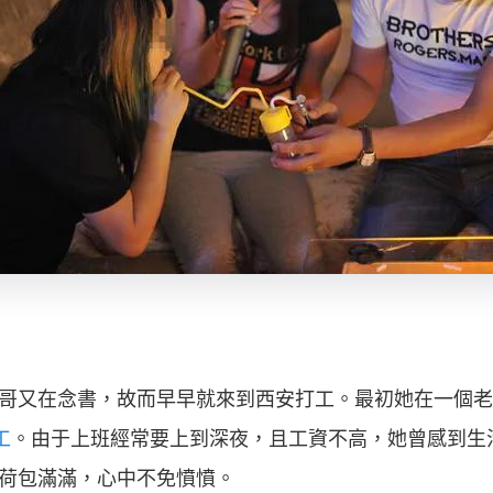
哥又在念書，故而早早就來到西安打工。最初她在一個老
工
。由于上班經常要上到深夜，且工資不高，她曾感到生
荷包滿滿，心中不免憤憤。