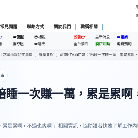
常見問題
聯絡方式
關於我們
職稱相關
👉
💋便服
😍禮服
公告👉
最新消息
👑諮詢
服
🈵️舒壓
❤️聊天
全台酒店
酒店活動
消費預約
｜求職面試諮詢專區
舒壓會館
暗訪KTV酒店妹︰“陪睡一次賺一萬，累是累啊，不
指南
›
›
“陪睡一次賺一萬，累是累啊
萬，累是累啊，不過也爽啊”」相關資訊，協助讀者快速了解工作內