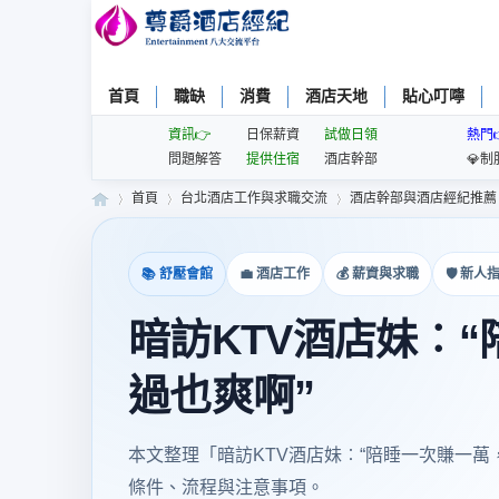
首頁
職缺
消費
酒店天地
貼心叮嚀
資訊👉
日保薪資
試做日領
熱門
問題解答
提供住宿
酒店幹部
💎制
首頁
台北酒店工作與求職交流
酒店幹部與酒店經紀推薦
📚 舒壓會館
💼 酒店工作
💰 薪資與求職
🛡 新人
尊
»
›
›
暗訪KTV酒店妹︰
過也爽啊”
本文整理「暗訪KTV酒店妹︰“陪睡一次賺一
條件、流程與注意事項。