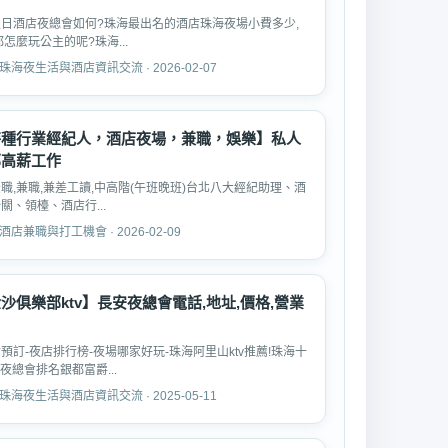
日酒店夜總會如何?珠海最出名的酒店珠海夜場小費多少,
都怎麼玩公主的呢?珠海...
珠海夜生活與酒店資訊交流 · 2026-02-07
特種行業經紀人，酒店夜場，兼職，娛樂】私人
部高薪工作
職,兼職,兼差工讀,中高階(午班晚班)台北八大經紀助理、酒
關、領檯、酒店行...
酒店兼職與打工機會 · 2026-02-09
沙俱樂部ktv】長安夜總會電話,地址,價格,營業
預訂-夜店排行榜-夜場哪家好玩-珠海阿里山ktv推薦!珠海十
夜總會排名銀都富爵...
珠海夜生活與酒店資訊交流 · 2025-05-11