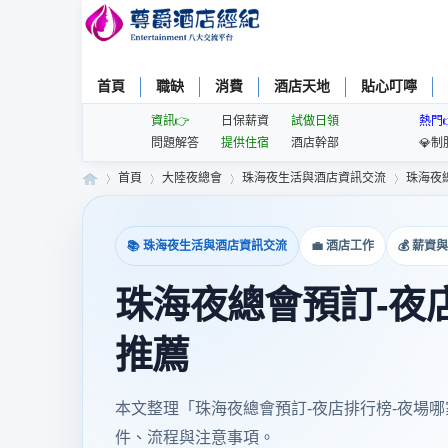
首頁
職缺
消費
酒店天地
貼心叮嚀
資訊👉
日保薪資
試做日領
熱門
問題解答
提供住宿
酒店幹部
💎制
首頁
大陸夜總會
珠海夜生活與酒店資訊交流
珠海夜總
📚 珠海夜生活與酒店資訊交流
💼 酒店工作
💰 薪資
尊
»
›
›
›
珠海夜總會預訂-夜店
推薦
本文整理「珠海夜總會預訂-夜店排行榜-夜場哪
件、流程與注意事項。