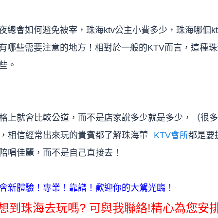
夜總會如何避免被宰，珠海ktv公主小費多少，珠海哪個k
驗有哪些需要注意的地方！相對於一般的KTV而言，這種珠
些。
格上就會比較公道，而不是店家說多少就是多少，（很多
，相信經常出來玩的貴賓都了解珠海葷
KTV會所
都是要
陪唱佳麗，而不是自己直接去！
會新體驗！專業！靠譜！歡迎你的大駕光臨！
想到珠海去玩嗎? 可與我聯絡!精心為您安排