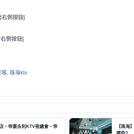
請洽右側按鈕]
洽右側按鈕]
夜場
,
珠海ktv
店、帝豪永利KTV夜總會、帝
【珠海】
哪些?