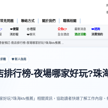
常見問題
聯絡方式
關於我們
職稱相關
👉
💋便服
😍禮服
公告👉
最新消息
👑諮詢
服
🈵️舒壓
❤️聊天
全台酒店
酒店活動
消費預約
會預訂-夜店排行榜-夜場哪家好玩?珠海ktv推薦 ...
與求職
🛡 新人指南
排行榜-夜場哪家好玩?珠海k
家好玩?珠海ktv推薦」相關資訊，協助讀者快速了解工作內容、