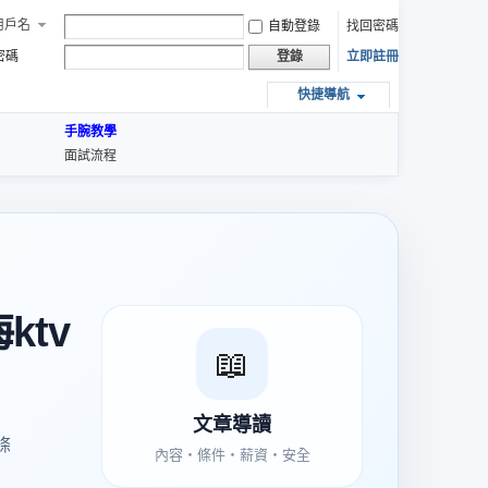
用戶名
自動登錄
找回密碼
密碼
立即註冊
登錄
快捷導航
手腕教學
面試流程
tv
📖
文章導讀
條
內容・條件・薪資・安全