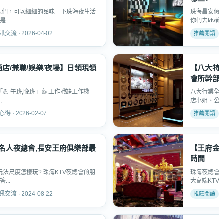
的人們，可以細細的品味一下珠海夜生活
珠海昌安假
..
你們去ktv
 · 2026-04-02
酒店/兼職/娛樂/夜場】日領現領
【八大
會所幹
💪 午班,晚班」👍 工作職缺工作機
八大行業全
.
店小姐、公
· 2026-02-07
名人夜總會,長安王府俱樂部最
【王府金
時間
玩法尺度怎樣玩? 珠海KTV夜總會的朋
珠海夜總會
..
大高端KTV
 · 2024-08-22