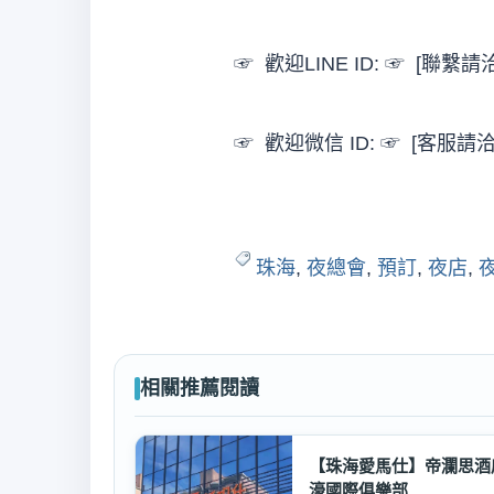
☞ 歡迎LINE ID: ☞ [聯繫
☞ 歡迎微信 ID: ☞ [客服請
珠海
,
夜總會
,
預訂
,
夜店
,
相關推薦閱讀
【珠海愛馬仕】帝瀾思酒
濠國際俱樂部