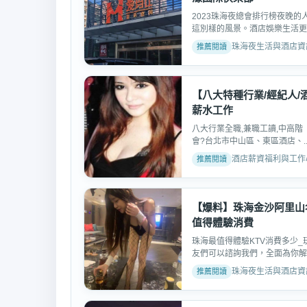
2023珠海夜總會排行榜夜晚
這別樣的風景。酒店娛樂生活更是.
珠海夜生活與酒店資訊交流
【八大特種行業/經紀人/
薪水工作
八大行業全職,兼職工讀,中高階「
會?️台北市中山區、東區酒店、..
酒店薪資福利與工作心得 
【爆料】珠海金沙阿里山
值得體驗消費
珠海最值得體驗KTV消費多少_
友們可以諮詢我們，全面為你解答.
珠海夜生活與酒店資訊交流