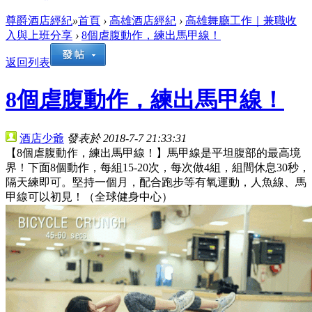
尊爵酒店經紀
»
首頁
›
高雄酒店經紀
›
高雄舞廳工作｜兼職收
入與上班分享
›
8個虐腹動作，練出馬甲線！
返回列表
8個虐腹動作，練出馬甲線！
酒店少爺
發表於
2018-7-7 21:33:31
【8個虐腹動作，練出馬甲線！】馬甲線是平坦腹部的最高境
界！下面8個動作，每組15-20次，每次做4組，組間休息30秒，
隔天練即可。堅持一個月，配合跑步等有氧運動，人魚線、馬
甲線可以初見！（全球健身中心）