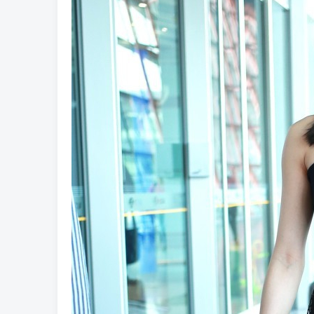
爵
酒
店