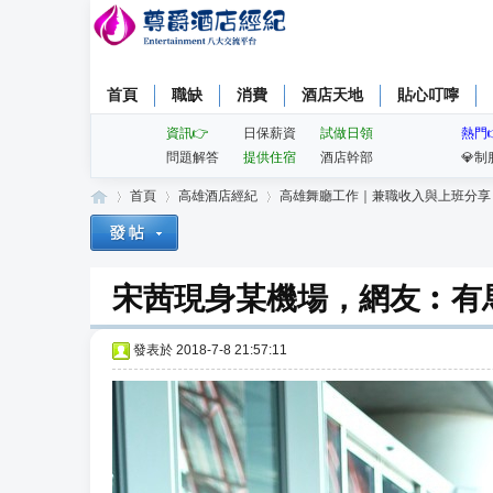
首頁
職缺
消費
酒店天地
貼心叮嚀
資訊👉
日保薪資
試做日領
熱門
問題解答
提供住宿
酒店幹部
💎制
首頁
高雄酒店經紀
高雄舞廳工作｜兼職收入與上班分享
宋茜現身某機場，網友︰有
尊
»
›
›
發表於
2018-7-8 21:57:11