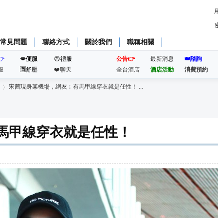
常見問題
聯絡方式
關於我們
職稱相關
👉
💋便服
😍禮服
公告👉
最新消息
👑諮詢
服
🈵️舒壓
❤️聊天
全台酒店
酒店活動
消費預約
宋茜現身某機場，網友︰有馬甲線穿衣就是任性！ ...
馬甲線穿衣就是任性！
›