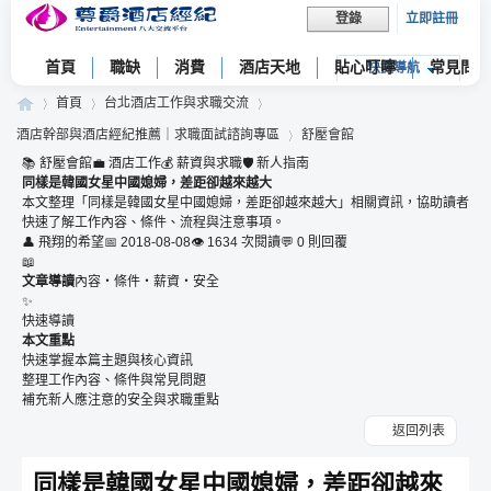
立即註冊
登錄
首頁
職缺
消費
酒店天地
貼心叮嚀
常見問題
快捷導航
首頁
台北酒店工作與求職交流
酒店幹部與酒店經紀推薦｜求職面試諮詢專區
舒壓會館
📚 舒壓會館
💼 酒店工作
💰 薪資與求職
🛡 新人指南
同樣是韓國女星中國媳婦，差距卻越來越大
尊
»
›
›
本文整理「同樣是韓國女星中國媳婦，差距卻越來越大」相關資訊，協助讀者
快速了解工作內容、條件、流程與注意事項。
›
👤 飛翔的希望
📅 2018-08-08
👁 1634 次閱讀
💬 0 則回覆
📖
文章導讀
內容・條件・薪資・安全
✨
快速導讀
本文重點
快速掌握本篇主題與核心資訊
整理工作內容、條件與常見問題
補充新人應注意的安全與求職重點
爵
返回列表
同樣是韓國女星中國媳婦，差距卻越來