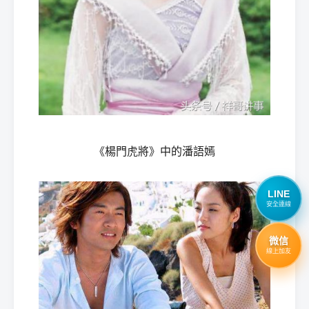
《楊門虎將》中的潘語嫣
LINE
安全連線
微信
線上加友