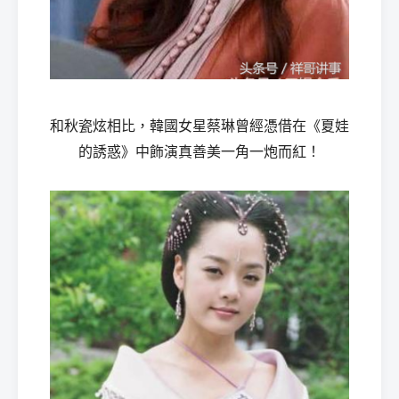
和秋瓷炫相比，韓國女星蔡琳曾經憑借在《夏娃
的誘惑》中飾演真善美一角一炮而紅！