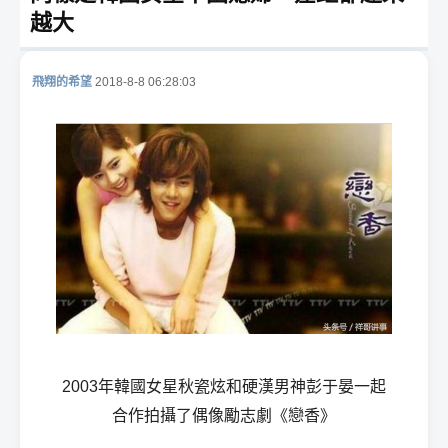
越大
飛翔的希望
2018-8-8 06:28:03
酒
店
2003年韓國女星秋瓷炫和硬漢男神彭于晏一起
合作拍攝了偶像勵志劇《戀香》