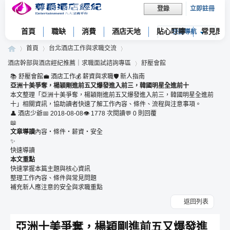
立即註冊
登錄
首頁
職缺
消費
酒店天地
貼心叮嚀
常見問題
快捷導航
首頁
台北酒店工作與求職交流
酒店幹部與酒店經紀推薦｜求職面試諮詢專區
舒壓會館
📚 舒壓會館
💼 酒店工作
💰 薪資與求職
🛡 新人指南
亞洲十美爭奪，楊穎剛進前五又爆發進入前三，韓國明星全進前十
尊
»
›
›
本文整理「亞洲十美爭奪，楊穎剛進前五又爆發進入前三，韓國明星全進前
十」相關資訊，協助讀者快速了解工作內容、條件、流程與注意事項。
›
👤 酒店少爺
📅 2018-08-08
👁 1778 次閱讀
💬 0 則回覆
📖
文章導讀
內容・條件・薪資・安全
✨
快速導讀
本文重點
快速掌握本篇主題與核心資訊
整理工作內容、條件與常見問題
補充新人應注意的安全與求職重點
爵
返回列表
亞洲十美爭奪，楊穎剛進前五又爆發進