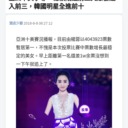
入前三，韓國明星全進前十
酒店少爺
2018-8-8 06:27:12
酒
亞洲十美賽況播報，目前由楊蓉以4043923票數
暫居第一，不愧是本次投票比賽中票數增長最穩
定的美女。早上距離第一名還差1w余票沒想到
一下午就追上了。
店