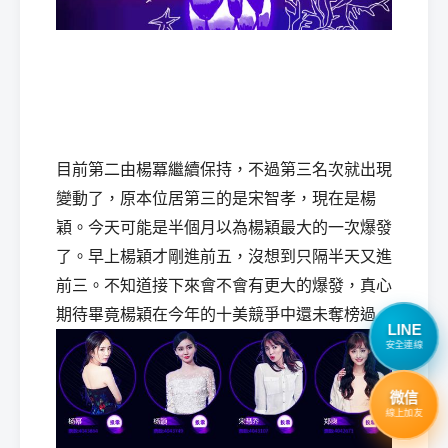
經
目前第二由楊冪繼續保持，不過第三名次就出現
變動了，原本位居第三的是宋智孝，現在是楊
穎。今天可能是半個月以為楊穎最大的一次爆發
了。早上楊穎才剛進前五，沒想到只隔半天又進
前三。不知道接下來會不會有更大的爆發，真心
紀
期待畢竟楊穎在今年的十美競爭中還未奪榜過。
LINE
安全連線
微信
線上加友