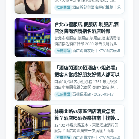
與八大夜生活喝酒娛樂推薦我和幹部回
到豆腐巷。 台北 酒店幹...
酒店幹部與酒店經紀推薦｜求職面試諮詢專區 ·
台北市禮服店,便服店,制服店,酒
店消費喝酒請指名酒店幹部
台北市禮服店,便服店,制服店,酒店消費喝
酒請指名酒店幹部 2030 敬告長跑台北
夜生活 娛樂消費喝...
酒店消費攻略｜KTV酒店玩法、消費與訂位介紹 
「酒店閃酒10招酒店小姐必看」
把客人當成好朋友好情人都可以
閃酒10招酒店小姐必看 1751 最近很多
酒店小姐問我說怎麼閃酒呢? 酒店 經紀
跟妳說一個觀念。 如...
高檔便服店 · 2026-03-17
林森北路vs東區酒店消費怎麼
算？酒店喝酒娛樂指南｜找幹部
更划算
12432 林森北路五木、東區酒店消費怎
麼算？酒店喝酒娛樂一次搞懂！由專業
酒店幹部帶你解析兩大酒...
酒店消費攻略｜KTV酒店玩法、消費與訂位介紹 