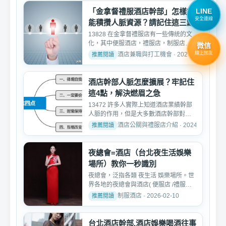
LINE
「金拿督禮服酒店幹部」怎樣才
安全連線
能積攢人脈資源？請記住這三點
13828 在金拿督禮服店有一些傳統的文
化，其中便服酒店，禮服店，制服店、
微信
人脈就是相當重要的，在...
線上加友
酒店兼職與打工機會 · 2026-02-07
酒店幹部人脈怎麼擴展？牢記住
這4點，解決燃眉之急
13472 許多人實際上知道酒店業績幹部
人脈的作用，但是大多數酒店幹部對人
脈的理解仍然停留在了解...
酒店公關與禮服店介紹 · 2024-08-27
夜總會=酒店（台北夜生活娛樂
場所）教你一秒識別
夜總會，泛指各類 夜生活 娛樂場所。世
界各地的夜總會與酒店( 便服店 /禮服店/
制服店 /鋼琴酒吧...
制服酒店 · 2026-02-10
台北酒店幹部,酒店娛樂喝酒往事