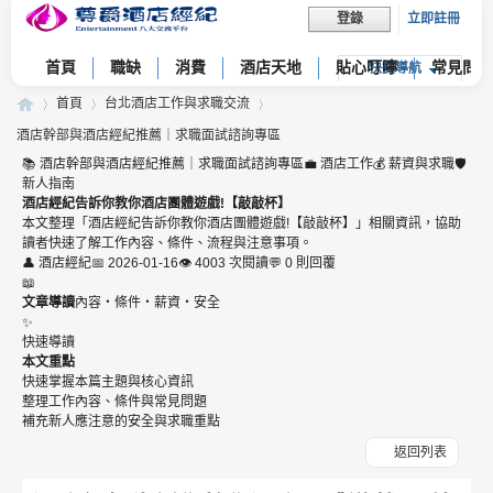
立即註冊
登錄
首頁
職缺
消費
酒店天地
貼心叮嚀
常見問題
快捷導航
首頁
台北酒店工作與求職交流
酒店幹部與酒店經紀推薦｜求職面試諮詢專區
📚 酒店幹部與酒店經紀推薦｜求職面試諮詢專區
💼 酒店工作
💰 薪資與求職
🛡
新人指南
尊
»
›
›
酒店經紀告訴你教你酒店團體遊戲!【敲敲杯】
本文整理「酒店經紀告訴你教你酒店團體遊戲!【敲敲杯】」相關資訊，協助
讀者快速了解工作內容、條件、流程與注意事項。
👤 酒店經紀
📅 2026-01-16
👁 4003 次閱讀
💬 0 則回覆
📖
文章導讀
內容・條件・薪資・安全
✨
快速導讀
本文重點
快速掌握本篇主題與核心資訊
整理工作內容、條件與常見問題
爵
補充新人應注意的安全與求職重點
返回列表