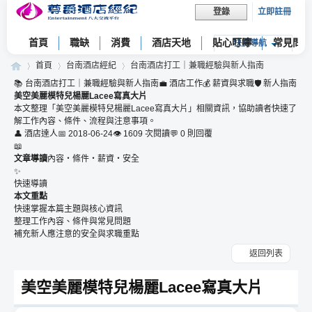
立即註冊
登錄
首頁
職缺
消費
酒店天地
貼心叮嚀
常見問題
快捷導航
首頁
台南酒店經紀
台南酒店打工｜兼職經驗與新人指南
📚 台南酒店打工｜兼職經驗與新人指南
💼 酒店工作
💰 薪資與求職
🛡 新人指南
美空美麗模特兒楊麗Lacee寫真大片
本文整理「美空美麗模特兒楊麗Lacee寫真大片」相關資訊，協助讀者快速了
解工作內容、條件、流程與注意事項。
尊
»
›
›
👤 酒店達人
📅 2018-06-24
👁 1609 次閱讀
💬 0 則回覆
📖
文章導讀
內容・條件・薪資・安全
✨
快速導讀
本文重點
快速掌握本篇主題與核心資訊
整理工作內容、條件與常見問題
補充新人應注意的安全與求職重點
返回列表
爵
美空美麗模特兒楊麗Lacee寫真大片