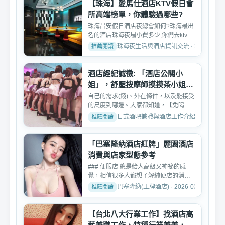
【珠海】愛馬仕酒店KTV假日會
所高端榜單，你體驗過哪些?
珠海昌安假日酒店夜總會如何?珠海最出
名的酒店珠海夜場小費多少,你們去ktv都
怎麼玩公主的呢?珠海...
珠海夜生活與酒店資訊交流 · 2026-02-0
酒店經紀誠徵: 「酒店公關小
姐」，舒壓按摩師摸摸茶小姐工
作
自己的需求(錢)、外在條件，以及能接受
的尺度到哪邊。大家都知道，【免喝午
班八大工作快訊】在八...
日式酒吧兼職與酒店工作介紹 · 2026-03-
「巴塞隆納酒店紅牌」麗園酒店
消費與店家型態參考
### 便服店 總是給人高級又神祕的感
覺，相信很多人都想了解純便店的消費
方式、制服店、禮服店、...
巴塞隆納(王牌酒店) · 2026-03-04
【台北八大行業工作】找酒店高