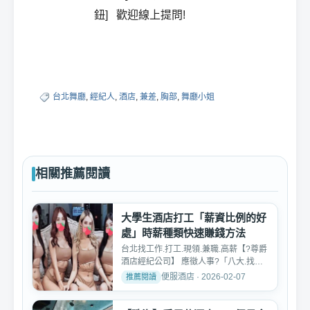
鈕] 歡迎線上提問!
台北舞廳
,
經紀人
,
酒店
,
兼差
,
胸部
,
舞廳小姐
相關推薦閱讀
大學生酒店打工「薪資比例的好
處」時薪種類快速賺錢方法
台北找工作.打工.現領.兼職.高薪【?尊爵
酒店經紀公司】 應徵人事?「八大.找工
作.學生打工.現領....
便服酒店 · 2026-02-07