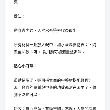
克
做法︰
雞腳去尖端，入沸水汆燙去腥後取出。
所有材料一起放入鍋中，加水蓋過食物表面，炖
煮至熟軟即可。 食用前可加適量鹽調味。
貼心小叮嚀︰
重點是喝湯，運用補氣血的中藥材搭配雞腳炖
湯，雞腳的膠質與中藥的功效都溶在湯里了，雞
腳不吃也可以。
功效︰氣血充盈，有助豐胸，不過，人參的補氣