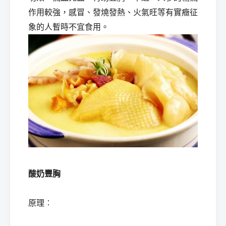
作用較強，感冒、發燒發熱、火氣旺等有實癥征
象的人暫時不宜食用。
酸奶豐胸
原理︰