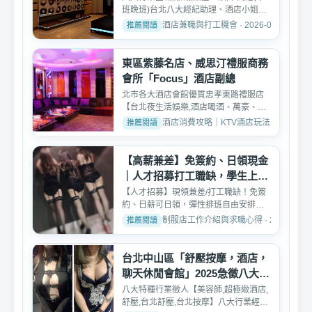
班晚班)台北八大經紀助理、酒店小姐、
公關、領檯、酒店行...
酒店兼職與打工機會 · 2026-02-09
東區紫藤名店、威思汀禮服商務
會所「Focus」酒店副總
北市各大酒店會館優質忠孝東路禮服店
【台北夜生活娛樂,酒店喝酒、萬豪、百
達妃麗、特蘭斯、威思...
酒店消費攻略｜KTV酒店玩法、消費與訂位介紹 
【高薪兼差】免簽約、日領現金
｜人才招募打工職缺，學生上班
族皆可
【人才招募】現領兼差/打工職缺！免簽
約、日薪可日領，彈性排班自由安排時
間。適合學生、上班族...
制服店工作介紹與求職心得 · 2026-03-1
台北中山區「舒壓按摩，酒店，
聊天休閒會館」2025急徵八大工
作人員
八大特種行業徵人【美容師,超極緻酒店,
舒壓,台北舒壓,台北按摩】八大行業經紀