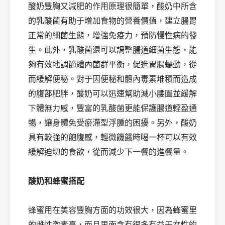
酸奶豐胸又減肥的作用原理很簡單，酸奶中所含
的乳酸菌有助于增加食物的營養價值，建立腸胃
正常的細菌生態，增強免疫力，預防慢性病的發
生。此外，乳酸菌還可以調整腸道細菌生態，能
夠有效地調節體內菌群平衡，促進胃腸蠕動，從
而緩解便秘。對于因便秘和體內毒素堆積而造成
的腹部肥胖，酸奶可以迅速幫助減小腰圍並緩解
下體無力感，豐富的乳酸菌更能保護腸道輕盈通
暢，讓身體免受瘀滯型浮腫的困擾。另外，酸奶
具有較強的飽腹感，輕微饑餓時喝一杯可以有效
緩解迫切的食欲，從而減少下一餐的進餐量。
酸奶和蜂蜜搭配
蜂蜜用在美容豐胸方面的功效很大，因為蜂蜜里
的雌性激素高，而且里面含有很多有益于女性的