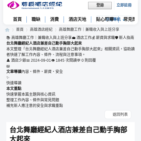
立即註冊
登錄
首頁
職缺
消費
酒店天地
貼心叮嚀
常見問題
快捷導航
首頁
高雄酒店經紀
高雄舞廳工作｜兼職收入與上班分享
📚 高雄舞廳工作｜兼職收入與上班分享
💼 酒店工作
💰 薪資與求職
🛡 新人指南
台北舞廳經紀人酒店兼差自己動手胸部大起來
本文整理「台北舞廳經紀人酒店兼差自己動手胸部大起來」相關資訊，協助讀
者快速了解工作內容、條件、流程與注意事項。
尊
»
›
›
👤 酒店少爺
📅 2024-09-01
👁 1845 次閱讀
💬 0 則回覆
📖
文章導讀
內容・條件・薪資・安全
✨
快速導讀
本文重點
快速掌握本篇主題與核心資訊
整理工作內容、條件與常見問題
補充新人應注意的安全與求職重點
返回列表
爵
台北舞廳經紀人酒店兼差自己動手胸部
大起來