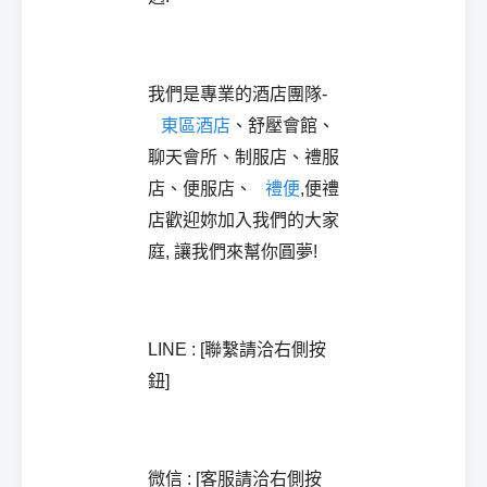
我們是專業的酒店團隊-
東區酒店
、舒壓會館、
聊天會所、制服店、禮服
店、便服店、
禮便
,便禮
店歡迎妳加入我們的大家
庭, 讓我們來幫你圓夢!
LINE : [聯繫請洽右側按
鈕]
微信 : [客服請洽右側按