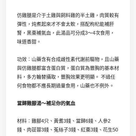
仿雞腿是介于土雞與飼料雞的半土雞，肉質較有
彈性，炖煮起來才不會太軟，搭配枸杞能補肝
腎，黑棗補氣血，此湯品可分成3～4次食用，
味道香甜。
功效︰山藥含有合成雌性素代謝前驅物，且山藥
與仿雞腿都富含蛋白質，蛋白質為豐胸的基本材
料，多方輪替攝取，豐胸效果更明顯。 不過任
何食物都不應長期過量食用，山藥也不例外。
當歸雞腳湯～補足你的氣血
材料︰雞腳4只、黃耆3錢、當歸6錢、人參2
錢、肉蓯蓉3錢、菟絲子3錢、紅棗3錢、花生50