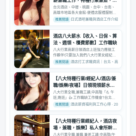
薪兼職工作，特種行業兼差，打
工
台北酒店、中壢、桃園、台中、台南、
高雄市地區各大會館-便禮店服禮服制服
酒店公關小姐，八大幹...
日式酒吧兼職與酒店工作介紹 · 2026-02-
酒店八大薪水【收入、日保、算
法、週領、檯費節數】工作職缺
八大行業高薪日領酒店上班強力應徵工
作夥伴!只要加入我們八大行業女經紀團
隊月入10幾萬以上非夢...
酒店打工求職資訊｜台北、高雄、台中酒店工作推
【八大特種行業/經紀人/酒店/兼
職/娛樂/夜場】日領現領薪水工
作
八大行業全職,兼職工讀,中高階「💪 午
班,晚班」👍 工作職缺工作機會?️台北市
中山區、東區酒店、...
酒店薪資福利與工作心得 · 2026-02-07
【八大特種行業經紀人，酒店夜
場，兼職，娛樂】私人會所幹部
高薪工作
八大行業全職,兼職,兼差工讀,中高階(午