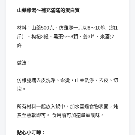
山藥雞湯～補充滿滿的蛋白質
材料︰山藥500克、仿雞腿一只切8～10塊（約1
斤）、枸杞3錢、黑棗5～8顆、姜3片、米酒少
許
做法︰
仿雞腿塊去皮洗淨、汆燙，山藥洗淨、去皮、切
塊。
所有材料一起放入鍋中，加水蓋過食物表面，炖
煮至熟軟即可。 食用前可加適量鹽調味。
貼心小叮嚀︰