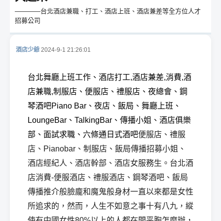
————台北酒店兼職、打工、酒店上班、酒店兼差等全方位人才
招募公司
酒店少爺
2024-9-1 21:26:01
酒
台北舞廳上班工作、酒店打工
,
酒店兼差
,
消費
,酒
店
兼職
,
制服店、便服店、禮服店、夜總會、鋼
琴酒吧
Piano Bar
、夜店、飯局、舞廳上班、
LoungeBar
、
TalkingBar
、傳播小姐、酒店俱樂
部、面試求職、六條通日式酒吧
便服店、禮服
店、Pianobar、制服店、飯局傳播招募小姐、
酒店經紀人、酒店幹部、酒店女服務生。台北酒
店
店消費-便服酒店、禮服酒店、鋼琴酒吧、飯局
傳播推介般臉龐和魔鬼般身材一直以來都是女性
所追求的，然而，人生不如意之事十有八九，縱
使有中國女性80%以上的人都在問平胸怎麼辦，