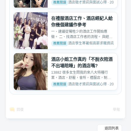
公司、八大酒店、八...
酒店徵才資訊與面試心得 · 2025-01-20
在禮服酒店工作、酒店經紀人給
你幾個建議作參考
一、建議從犧牲少的酒店工作開始應
徵。 二、找酒店工作者的流程。 與經紀
人見面了解面試需求-->...
酒店學生寒暑假高薪求職資訊 · 2026-05-
酒店小姐工作真的「不脫衣陪酒
不出場陪睡」的酒店嗎?
13882 很多女生問我的來八大特種行
業，酒店，舒壓，會所，禮服店，制服
店，便服店，護膚養生館，...
酒店徵才資訊與面試心得 · 2025-04-19
回復
舉報
返回列表