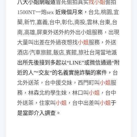
八大小姐網報道
冒死偷拍真实
找小姐
偷拍
1500NT一炮sex
近幾個月來，
台北,桃園,宜
蘭,新竹,嘉義,台中,彰化,南投,雲林,台東,台
經
南,高雄,屏東外送外約外出小姐服務，出現
大量叫出差在外過夜想找
小姐
服務，外送
酒店/汽車旅館,飯店,賓館,旅社台灣當地
派
出所先後接到多起以“LINE”或微信通過“附
近的人”“交友”的名義實施詐騙的案件，
台
北外送茶，台中援交妹，西門町叫
小姐
服
紀
務，
林森北約學生妹，林口叫
小姐
，台中
外送茶，住家叫
小姐
，台中出差叫
小姐
于
是當即介入調查。