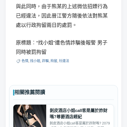
與此同時，由于熊某的上述微信招嫖行為
已經違法，因此晉江警方隨後依法對熊某
處以行政拘留兩日的處罰。
原標題︰“找小姐”遭色情詐騙後報警 男子
同時被罰拘留
色情
,
找小姐
,
詐騙
,
拘留
,
社違法
相關推薦閱讀
剝皮酒店小姐call客是屬於詐財
嗎?尊爵酒店經紀
剝皮酒店小姐call客是屬於詐財嗎? 2079