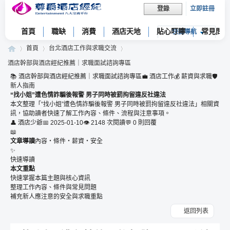
立即註冊
登錄
首頁
職缺
消費
酒店天地
貼心叮嚀
常見問題
快捷導航
首頁
台北酒店工作與求職交流
酒店幹部與酒店經紀推薦｜求職面試諮詢專區
📚 酒店幹部與酒店經紀推薦｜求職面試諮詢專區
💼 酒店工作
💰 薪資與求職
🛡
新人指南
尊
»
›
›
“找小姐”遭色情詐騙後報警 男子同時被罰拘留違反社違法
本文整理「“找小姐”遭色情詐騙後報警 男子同時被罰拘留違反社違法」相關資
訊，協助讀者快速了解工作內容、條件、流程與注意事項。
👤 酒店少爺
📅 2025-01-10
👁 2148 次閱讀
💬 0 則回覆
📖
文章導讀
內容・條件・薪資・安全
✨
快速導讀
本文重點
快速掌握本篇主題與核心資訊
整理工作內容、條件與常見問題
爵
補充新人應注意的安全與求職重點
返回列表