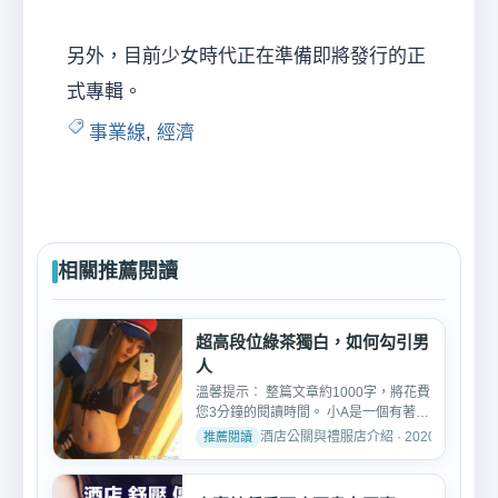
另外，目前少女時代正在準備即將發行的正
式專輯。
事業線
,
經濟
相關推薦閱讀
超高段位綠茶獨白，如何勾引男
人
溫馨提示︰ 整篇文章約1000字，將花費
您3分鐘的閱讀時間。 小A是一個有著與
她25歲年齡不符的閱歷...
酒店公關與禮服店介紹 · 2020-07-12