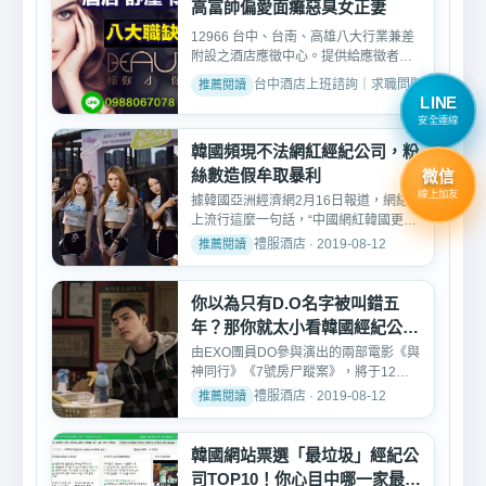
高富帥偏愛面癱惡臭女正妻
12966 台中、台南、高雄八大行業兼差
附設之酒店應徵中心。提供給應徵者酒
店上班、酒店職缺、舞廳...
台中酒店上班諮詢｜求職問題與經驗分享 · 2
LINE
安全連線
韓國頻現不法網紅經紀公司，粉
絲數造假牟取暴利
微信
線上加友
據韓國亞洲經濟網2月16日報道，網絡
上流行這麼一句話，“中國網紅韓國更
紅”。在韓國流通業打起...
禮服酒店 · 2019-08-12
你以為只有D.O名字被叫錯五
年？那你就太小看韓國經紀公司
了
由EXO團員DO參與演出的兩部電影《與
神同行》《7號房尸蹤案》，將于12月
22日同時在台上映，負責在...
禮服酒店 · 2019-08-12
韓國網站票選「最垃圾」經紀公
司TOP10！你心目中哪一家最垃