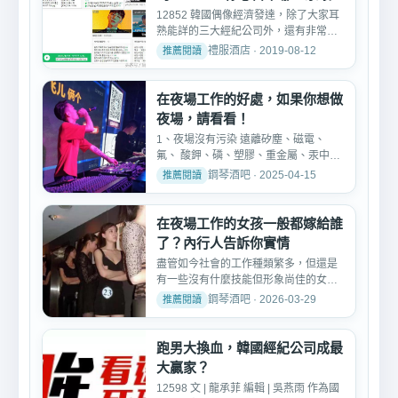
圾？
12852 韓國偶像經濟發達，除了大家耳
熟能詳的三大經紀公司外，還有非常多
的小公司，最近韓國網站...
禮服酒店 · 2019-08-12
在夜場工作的好處，如果你想做
夜場，請看看！
1、夜場沒有污染 遠離矽塵、磁電、
氟、 酸鉀、磷、塑膠、重金屬、汞中
毒、放射輻射等，選擇夜場...
鋼琴酒吧 · 2025-04-15
在夜場工作的女孩一般都嫁給誰
了？內行人告訴你實情
盡管如今社會的工作種類繁多，但還是
有一些沒有什麼技能但形象尚佳的女
生，由于生活和家庭經濟上...
鋼琴酒吧 · 2026-03-29
跑男大換血，韓國經紀公司成最
大贏家？
12598 文 | 龍承菲 編輯 | 吳燕雨 作為國