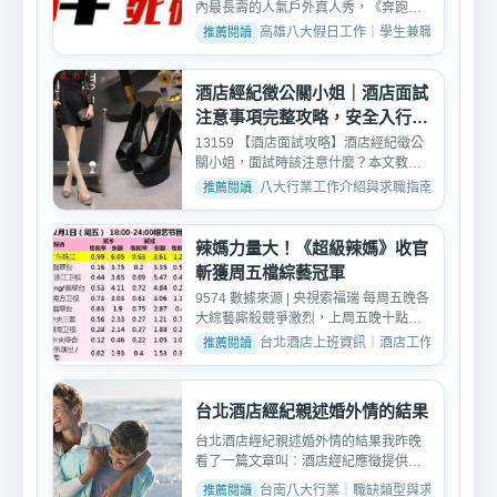
內最長壽的人氣戶外真人秀，《奔跑
吧》已連續多年蟬聯了...
高雄八大假日工作｜學生兼職與現領資訊 · 2
酒店經紀徵公關小姐｜酒店面試
注意事項完整攻略，安全入行不
踩雷
13159 【酒店面試攻略】酒店經紀徵公
關小姐，面試時該注意什麼？本文教妳
如何準備、怎麼回答問題...
八大行業工作介紹與求職指南 · 2026-03-
辣媽力量大！《超級辣媽》收官
斬獲周五檔綜藝冠軍
9574 數據來源 | 央視索福瑞 每周五晚各
大綜藝廝殺競爭激烈，上周五晚十點檔
珠江頻道《超級辣媽...
台北酒店上班資訊｜酒店工作內容與薪資介紹 ·
台北酒店經紀親述婚外情的結果
台北酒店經紀親述婚外情的結果我昨晚
看了一篇文章叫︰酒店經紀應徵提供勞
健保，舒適的住宿環境經...
台南八大行業｜職缺類型與求職討論 · 2024