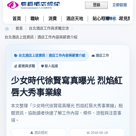
立即註冊
登錄
首頁
職缺
消費
酒店天地
貼心叮嚀
常見問題
快捷導航
首頁
台北酒店工作與求職交流
台北酒店上班資訊｜酒店工作內容與薪資介紹
尊
»
›
›
📚 台北酒店上班資訊｜酒店工作內容與薪資介紹
💼 酒店工作
💰 薪資與求職
🛡 新人指南
少女時代徐賢寫真曝光 烈焰紅
唇大秀事業線
本文整理「少女時代徐賢寫真曝光 烈焰紅唇大秀事業線」相
關資訊，協助讀者快速了解工作內容、條件、流程與注意事
爵
項。
👤 酒店經紀
📅 2018-06-18