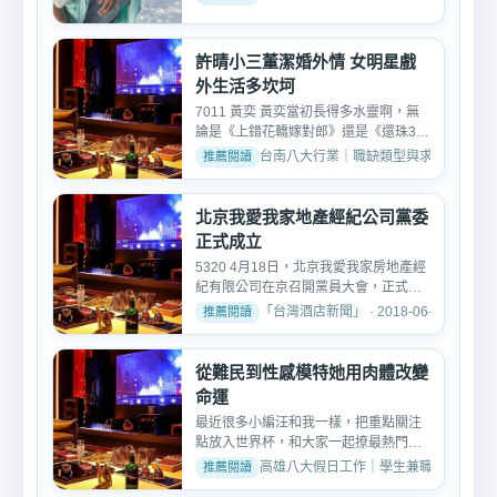
許晴小三董潔婚外情 女明星戲
外生活多坎坷
7011 黃奕 黃奕當初長得多水靈啊，無
論是《上錯花轎嫁對郎》還是《還珠3》
都很討喜。 7012 黃奕 ...
台南八大行業｜職缺類型與求職討論 · 2018
北京我愛我家地產經紀公司黨委
正式成立
5320 4月18日，北京我愛我家房地產經
紀有限公司在京召開黨員大會，正式成
立公司黨委。圖為活動現...
「台灣酒店新聞」 · 2018-06-26
從難民到性感模特她用肉體改變
命運
最近很多小編汪和我一樣，把重點關注
點放入世界杯，和大家一起撩最熱門的
世界杯競球，球星等信息...
高雄八大假日工作｜學生兼職與現領資訊 · 2