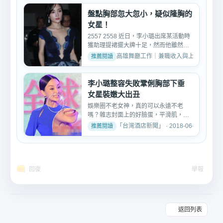
盤點胸部忽大忽小，疑似隆胸的
女星！
2557 2558 近日，李小璐出席某活動時
獲助理提裙擺大牌十足，然而他雖然身
穿低胸禮服，之前波濤洶...
高雄舞廳工作｜兼職收入與上班分享 · 2024
李小璐整容失敗鞏俐胸部下垂
女星裝嫩大出丑
娛樂圈不老女神，真的可以永遠不老
嗎？雜志封面上的好臉蛋，平滑肌，傲
人胸部，是不是讓你羨慕不...
「台灣酒店新聞」 · 2018-06-24
回復
舉報
返回列表