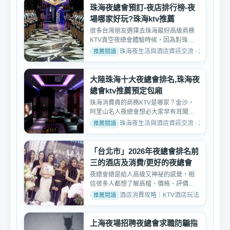
珠海夜總會預訂-夜店排行榜-夜
場哪家好玩?珠海ktv推薦
很多台灣朋友選擇去珠海最好高級商務
KTV真空夜總會體驗時候，因為對珠海
真空夜總會KTV葷台陪唱服...
珠海夜生活與酒店資訊交流 · 2026-05-0
大陸珠海十大夜總會排名,珠海夜
總會ktv推薦預定包廂
珠海消費貴的商務KTV是哪家？金沙，
阿里山名人夜總會想必大家早有耳聞，
長安，王府俱樂部，近場...
珠海夜生活與酒店資訊交流 · 2024-09-0
「台北市」2026年夜總會排名前
三的酒店及消費/更好的夜總會
夜總會總是給人高級又神祕的感覺，相
信很多人都想了解高檔、價格、評價、
好玩純便服店的消費方式...
酒店消費攻略｜KTV酒店玩法、消費與訂位介紹 
上海夜場招聘夜總會求職防騙指