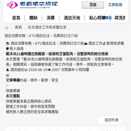
立即註冊
登錄
首頁
職缺
消費
酒店天地
貼心叮嚀
常見問題
快捷導航
首頁
台北酒店工作與求職交流
酒店消費攻略｜KTV酒店玩法、消費與訂位介紹
📚 酒店消費攻略｜KTV酒店玩法、消費與訂位介紹
💼 酒店工作
💰 薪資與求職
🛡 新人指南
尊
»
›
›
範冰冰21歲時還在跑龍套，給張柏芝當配角，沒整容時的她也很美
本文整理「範冰冰21歲時還在跑龍套，給張柏芝當配角，沒整容時的她也很
美」相關資訊，協助讀者快速了解工作內容、條件、流程與注意事項。
👤 酒店經紀
📅 2018-06-19
👁 2007 次閱讀
💬 0 則回覆
📖
文章導讀
內容・條件・薪資・安全
✨
快速導讀
本文重點
快速掌握本篇主題與核心資訊
整理工作內容、條件與常見問題
爵
補充新人應注意的安全與求職重點
返回列表