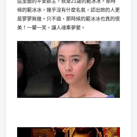
這里面的平安郡主，就是21歲的範冰冰。那時
候的範冰冰，幾乎沒有什麼名氣，認出她的人更
是寥寥無幾。只不過，那時候的範冰冰也真的很
美！一顰一笑，讓人魂牽夢縈。