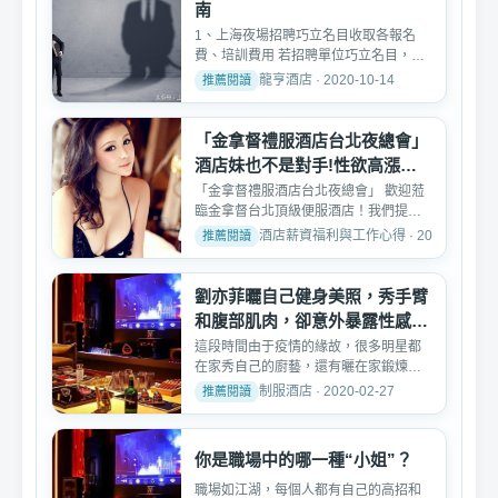
南
1、上海夜場招聘巧立名目收取各報名
費、培訓費用 若招聘單位巧立名目，收
取求職者各...
龍亨酒店 · 2020-10-14
「金拿督禮服酒店台北夜總會」
酒店妹也不是對手!性欲高漲的
秘密?
「金拿督禮服酒店台北夜總會」 歡迎蒞
臨金拿督台北頂級便服酒店！我們提供
奢華隱密的包廂空間、...
酒店薪資福利與工作心得 · 2026-03-05
劉亦菲曬自己健身美照，秀手臂
和腹部肌肉，卻意外暴露性感好
身材
這段時間由于疫情的緣故，很多明星都
在家秀自己的廚藝，還有曬在家鍛煉身
體的。畢竟不能只是宅在...
制服酒店 · 2020-02-27
你是職場中的哪一種“小姐”？
職場如江湖，每個人都有自己的高招和