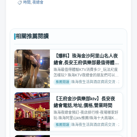
時間
,
夜總會
相關推薦閱讀
【爆料】珠海金沙阿里山名人夜
總會,長安王府俱樂部最值得體驗
消費
珠海最值得體驗KTV消費多少_玩法尺度
怎樣玩? 珠海KTV夜總會的朋友們可以諮
詢我們，全面為你解答...
珠海夜生活與酒店資訊交流 · 2024-08-2
【王府金沙俱樂部ktv】長安夜
總會電話,地址,價格,營業時間
珠海夜總會預訂-夜店排行榜-夜場哪家好
玩-珠海阿里山ktv推薦!珠海十大高端KTV
夜總會排名銀都富爵...
珠海夜生活與酒店資訊交流 · 2025-05-1