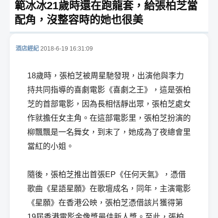
範冰冰21歲時還在跑龍套，給張柏芝當
配角，沒整容時的她也很美
酒店經紀
2018-6-19 16:31:09
酒
18歲時，張柏芝被周星馳發現，出演他與李力
持共同指導的喜劇電影《喜劇之王》，這是張柏
芝的首部電影，因為長相恬靜出眾，張柏芝處女
作就擔任女主角。在這部電影里，張柏芝扮演的
柳飄飄是一名舞女，到末了，她成為了夜總會里
當紅的小姐。
店
隨後，張柏芝推出首張EP《任何天氣》，憑借
歌曲《星語星願》在歌壇成名，同年，主演電影
《星願》在香港公映，張柏芝憑借該片獲得第
19屆香港電影金像獎最佳新人獎。至此，張柏