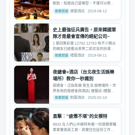
軟肋，知道自己是哪型，不僅可以修正
工作習慣，還能輕松變身...
便服酒店 · 2019-08-12
史上最強征兵廣告，原來韓國軍
隊才是最會宣傳的經紀公司~
1 第四集彩蛋 12762 12763 有不少眼尖
的網友已經看出來男二前女友的扮演者
是前T-ara成員、如今的...
禮服酒店 · 2019-08-11
夜總會=酒店（台北夜生活娛樂
場所）教你一秒識別
夜總會，泛指各類 夜生活 娛樂場所。世
界各地的夜總會與酒店( 便服店 /禮服店/
制服店 /鋼琴酒吧...
制服酒店 · 2026-02-10
直擊︰“疲憊不堪”的女模特
9933 在人們心中模特有著一份很簡單職
業拿著很高工資，其實往往這份工作的