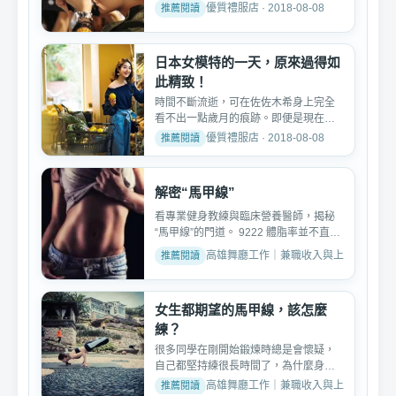
背後露著疲憊不堪，模...
優質禮服店 · 2018-08-08
日本女模特的一天，原來過得如
此精致！
時間不斷流逝，可在佐佐木希身上完全
看不出一點歲月的痕跡。即便是現在嫁
為人妻，也一樣樂活、精...
優質禮服店 · 2018-08-08
解密“馬甲線”
看專業健身教練與臨床營養醫師，揭秘
“馬甲線”的門道。 9222 體脂率並不直觀
決定身材 相信很多...
高雄舞廳工作｜兼職收入與上班分享 · 2018
女生都期望的馬甲線，該怎麼
練？
很多同學在剛開始鍛煉時總是會懷疑，
自己都堅持練很長時間了，為什麼身體
還沒有變化呢？馬甲線怎...
高雄舞廳工作｜兼職收入與上班分享 · 2018