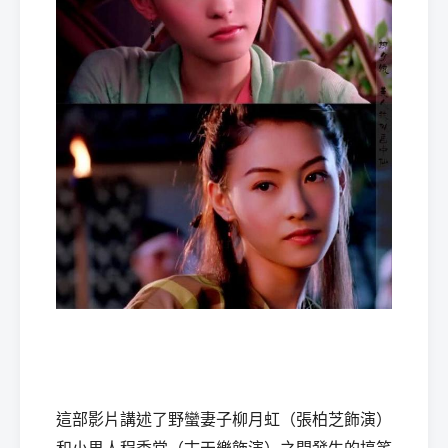
這部影片講述了野蠻妻子柳月虹（張柏芝飾演）