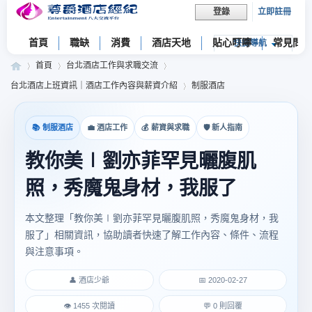
立即註冊
登錄
首頁
職缺
消費
酒店天地
貼心叮嚀
常見問題
快捷導航
首頁
台北酒店工作與求職交流
台北酒店上班資訊｜酒店工作內容與薪資介紹
制服酒店
尊
»
›
›
📚 制服酒店
💼 酒店工作
💰 薪資與求職
🛡 新人指南
›
教你美∣劉亦菲罕見曬腹肌
照，秀魔鬼身材，我服了
本文整理「教你美∣劉亦菲罕見曬腹肌照，秀魔鬼身材，我
服了」相關資訊，協助讀者快速了解工作內容、條件、流程
與注意事項。
爵
👤 酒店少爺
📅 2020-02-27
👁 1455 次閱讀
💬 0 則回覆