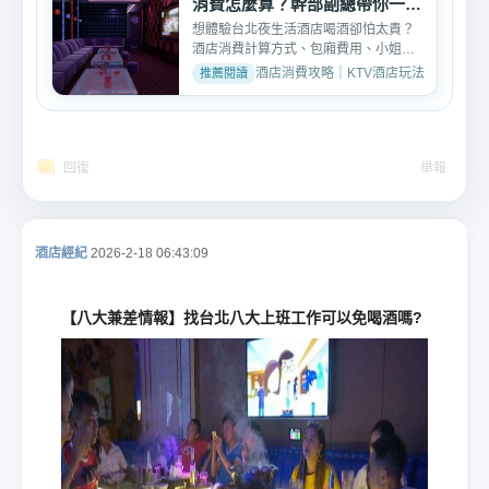
消費怎麼算？幹部副總帶你一次
搞懂
想體驗台北夜生活酒店喝酒卻怕太貴？
酒店消費計算方式、包廂費用、小姐坐
檯行情，酒店幹部副總一...
酒店消費攻略｜KTV酒店玩法、消費與訂位介紹 
回復
舉報
酒店經紀
2026-2-18 06:43:09
【八大兼差情報】找台北八大上班工作可以免喝酒嗎?