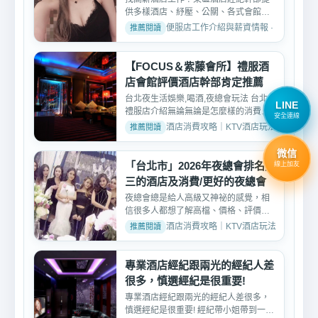
供多樣酒店、紓壓、公關、各式會館等
多樣八大工作、豐富、又...
便服店工作介紹與薪資情報 · 2025-02-2
【FOCUS＆紫藤會所】禮服酒
店會館評價酒店幹部肯定推薦
台北夜生活娛樂,喝酒,夜總會玩法 台北
LINE
禮服店介紹無論無論是怎麼樣的消費價
安全連線
位模式、重點都在於您...
酒店消費攻略｜KTV酒店玩法、消費與訂位介紹 
微信
「台北市」2026年夜總會排名前
線上加友
三的酒店及消費/更好的夜總會
夜總會總是給人高級又神祕的感覺，相
信很多人都想了解高檔、價格、評價、
好玩純便服店的消費方式...
酒店消費攻略｜KTV酒店玩法、消費與訂位介紹 
專業酒店經紀跟兩光的經紀人差
很多，慎選經紀是很重要!
專業酒店經紀跟兩光的經紀人差很多，
慎選經紀是很重要! 經紀帶小姐帶到一天