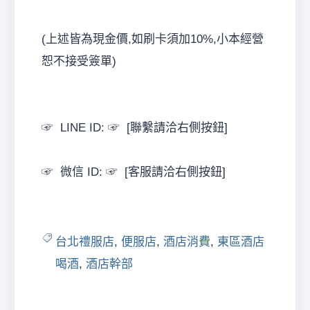
(上述皆為現金價,如刷卡須加10%,小本經營
恕不接受簽單)
☞ LINE ID: ☞ [聯繫請洽右側按鈕]
☞ 微信 ID: ☞ [客服請洽右側按鈕]
台北禮服店
,
便服店
,
酒店消費
,
東區酒店
喝酒
,
酒店幹部