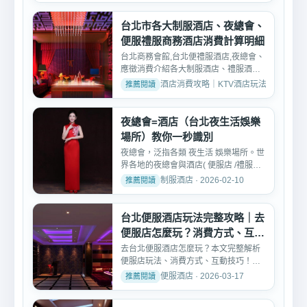
台北市各大制服酒店、夜總會、
便服禮服商務酒店消費計算明細
台北商務會館,台北便禮服酒店,夜總會、
應徵消費介紹各大制服酒店、禮服酒店
消費計算方法（保證絕...
酒店消費攻略｜KTV酒店玩法、消費與訂位介紹 
夜總會=酒店（台北夜生活娛樂
場所）教你一秒識別
夜總會，泛指各類 夜生活 娛樂場所。世
界各地的夜總會與酒店( 便服店 /禮服店/
制服店 /鋼琴酒吧...
制服酒店 · 2026-02-10
台北便服酒店玩法完整攻略｜去
便服店怎麼玩？消費方式、互動
技巧一次看懂
去台北便服酒店怎麼玩？本文完整解析
便服店玩法、消費方式、互動技巧！從
基本消費、包廂費、小姐...
便服酒店 · 2026-03-17