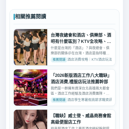
相關推薦閱讀
台灣夜總會和酒店、俱樂部、酒
吧有什麼區別？KTV全攻略、評
價、玩法介紹
什麼是台灣的「酒店」？與夜總會、俱
樂部的關係＠在台灣，酒店是指特種行
業中綜合KTV並有坐檯小...
酒店消費攻略｜KTV酒店玩法、消費與訂位介紹 
「2026新版酒店工作八大職缺」
酒店消費,禮服店玩法推薦幹部
我們是一群擁有資深台北高雄兩大都會
區，酒店工作經驗及酒店消費團隊，有
最專業的酒店消費幹部 ...
酒店學生寒暑假高薪求職資訊 · 2026-02-
【職缺】威士登、威晶商務會館
高級便服店工作
找高薪酒店工作？東區酒店經紀幹部提