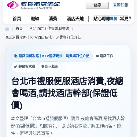
立即註冊
登錄
首頁
職缺
消費
酒店天地
貼心叮嚀
常見問題
快捷導航
首頁
台北酒店工作與求職交流
酒店消費攻略｜KTV酒店玩法、消費與訂位介紹
尊
»
›
›
📚 酒店消費攻略｜KTV酒店玩法、消費與訂位介紹
💼 酒店工作
💰 薪資與求職
🛡 新人指南
台北市禮服便服酒店消費,夜總
會喝酒,請找酒店幹部(保證低
價)
爵
本文整理「台北市禮服便服酒店消費,夜總會喝酒,請找酒店幹
部(保證低價)」相關資訊，協助讀者快速了解工作內容、條
件、流程與注意事項。