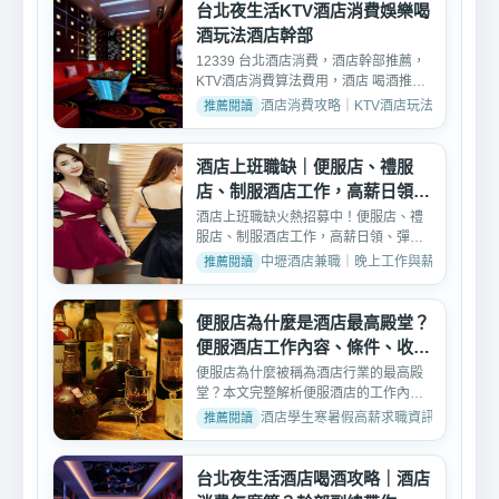
台北夜生活KTV酒店消費娛樂喝
酒玩法酒店幹部
12339 台北酒店消費，酒店幹部推薦，
KTV酒店消費算法費用，酒店 喝酒推薦
，林森北路消費玩法相...
酒店消費攻略｜KTV酒店玩法、消費與訂位介紹 
酒店上班職缺｜便服店、禮服
店、制服酒店工作，高薪日領彈
性排班
酒店上班職缺火熱招募中！便服店、禮
服店、制服酒店工作，高薪日領、彈性
排班、無經驗可免費培訓...
中壢酒店兼職｜晚上工作與薪資討論 · 2026
便服店為什麼是酒店最高殿堂？
便服酒店工作內容、條件、收入
一次看懂
便服店為什麼被稱為酒店行業的最高殿
堂？本文完整解析便服酒店的工作內
容、入行條件、薪資結構與...
酒店學生寒暑假高薪求職資訊 · 2026-03-
台北夜生活酒店喝酒攻略｜酒店