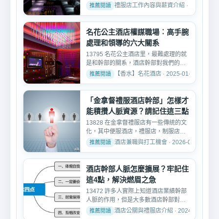
1x節，這比7-11大夜班...
禮服店工作內容與薪資介紹 · 2026-03-1
名花公主酒店權謀職場︰高手腕
處理和領導的六大關系
13795 名花公主酒店里，最難處理的就
是和幹部的關系，酒店幹部對我們的的
態度是我們行為的晴雨表...
【香水】名花酒店 · 2025-01-25
「金拿督禮服酒店幹部」怎樣才
能積攢人脈資源？請記住這三點
13828 在金拿督禮服店有一些傳統的文
化，其中便服酒店，禮服店，制服店、
人脈就是相當重要的，在...
酒店兼職與打工機會 · 2026-02-07
酒店幹部人脈怎麼擴展？牢記住
這4點，解決燃眉之急
13472 許多人實際上知道酒店業績幹部
人脈的作用，但是大多數酒店幹部對人
脈的理解仍然停留在了解...
酒店公關與禮服店介紹 · 2024-08-27