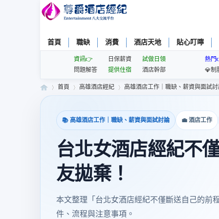
首頁
職缺
消費
酒店天地
貼心叮嚀
資訊👉
日保薪資
試做日領
熱門
問題解答
提供住宿
酒店幹部
💎制
首頁
高雄酒店經紀
高雄酒店工作｜職缺、薪資與面試討
📚 高雄酒店工作｜職缺、薪資與面試討論
💼 酒店工作
尊
»
›
›
台北女酒店經紀不
友拋棄！
本文整理「台北女酒店經紀不僅斷送自己的前
件、流程與注意事項。