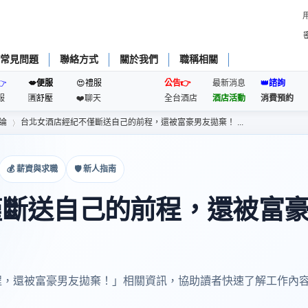
常見問題
聯絡方式
關於我們
職稱相關
👉
💋便服
😍禮服
公告👉
最新消息
👑諮詢
服
🈵️舒壓
❤️聊天
全台酒店
酒店活動
消費預約
論
台北女酒店經紀不僅斷送自己的前程，還被富豪男友拋棄！ ...
💰 薪資與求職
🛡 新人指南
›
僅斷送自己的前程，還被富
程，還被富豪男友拋棄！」相關資訊，協助讀者快速了解工作內