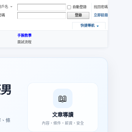
用戶名
自動登錄
找回密碼
密碼
立即註冊
登錄
快捷導航
手腕教學
面試流程
豪男
📖
文章導讀
容、條
內容・條件・薪資・安全