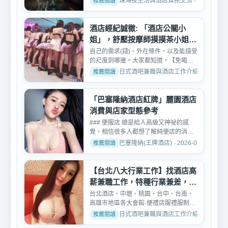
珠海夜生活與酒店資訊交流 · 2026-02-0
酒店經紀誠徵: 「酒店公關小
姐」，舒壓按摩師摸摸茶小姐工
作
自己的需求(錢)、外在條件，以及能接受
的尺度到哪邊。大家都知道，【免喝午
班八大工作快訊】在八...
日式酒吧兼職與酒店工作介紹 · 2026-03-
「巴塞隆納酒店紅牌」麗園酒店
消費與店家型態參考
### 便服店 總是給人高級又神祕的感
覺，相信很多人都想了解純便店的消費
方式、制服店、禮服店、...
巴塞隆納(王牌酒店) · 2026-03-04
【台北八大行業工作】找酒店高
薪兼職工作，特種行業兼差，打
工
台北酒店、中壢、桃園、台中、台南、
高雄市地區各大會館-便禮店服禮服制服
酒店公關小姐，八大幹...
日式酒吧兼職與酒店工作介紹 · 2026-02-