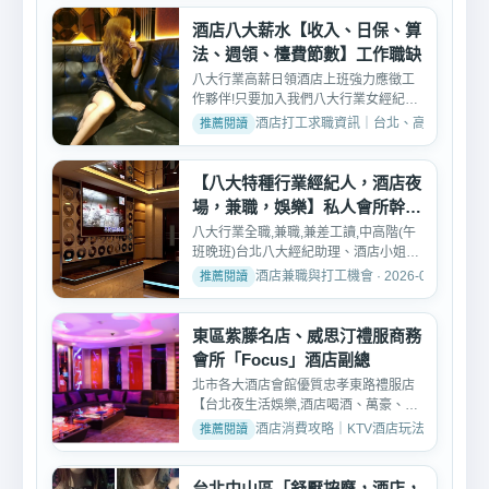
酒店八大薪水【收入、日保、算
法、週領、檯費節數】工作職缺
八大行業高薪日領酒店上班強力應徵工
作夥伴!只要加入我們八大行業女經紀團
隊月入10幾萬以上非夢...
酒店打工求職資訊｜台北、高雄、台中酒店工作推
【八大特種行業經紀人，酒店夜
場，兼職，娛樂】私人會所幹部
高薪工作
八大行業全職,兼職,兼差工讀,中高階(午
班晚班)台北八大經紀助理、酒店小姐、
公關、領檯、酒店行...
酒店兼職與打工機會 · 2026-02-09
東區紫藤名店、威思汀禮服商務
會所「Focus」酒店副總
北市各大酒店會館優質忠孝東路禮服店
【台北夜生活娛樂,酒店喝酒、萬豪、百
達妃麗、特蘭斯、威思...
酒店消費攻略｜KTV酒店玩法、消費與訂位介紹 
台北中山區「舒壓按摩，酒店，