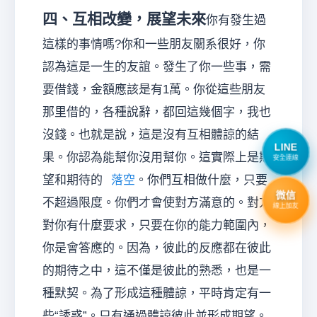
四、互相改變，展望未來
你有發生過
這樣的事情嗎?你和一些朋友關系很好，你
認為這是一生的友誼。發生了你一些事，需
要借錢，金額應該是有1萬。你從這些朋友
那里借的，各種說辭，都回這幾個字，我也
沒錢。也就是說，這是沒有互相體諒的結
LINE
果。你認為能幫你沒用幫你。這實際上是期
安全連線
望和期待的
落空
。你們互相做什麼，只要
微信
不超過限度。你們才會使對方滿意的。對方
線上加友
對你有什麼要求，只要在你的能力範圍內，
你是會答應的。因為，彼此的反應都在彼此
的期待之中，這不僅是彼此的熟悉，也是一
種默契。為了形成這種體諒，平時肯定有一
些“誘惑”。只有通過體諒彼此並形成期望。