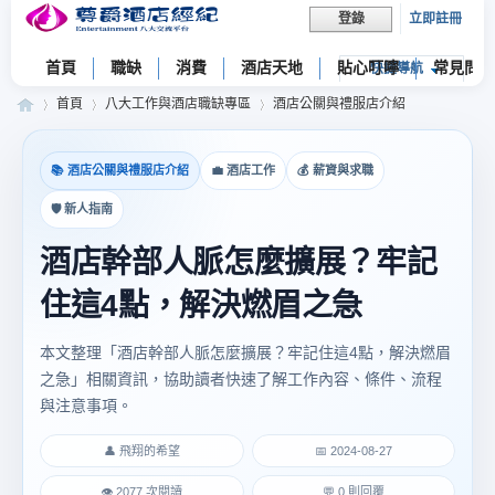
立即註冊
登錄
首頁
職缺
消費
酒店天地
貼心叮嚀
常見問題
快捷導航
首頁
八大工作與酒店職缺專區
酒店公關與禮服店介紹
📚 酒店公關與禮服店介紹
💼 酒店工作
💰 薪資與求職
尊
»
›
›
🛡 新人指南
酒店幹部人脈怎麼擴展？牢記
住這4點，解決燃眉之急
本文整理「酒店幹部人脈怎麼擴展？牢記住這4點，解決燃眉
之急」相關資訊，協助讀者快速了解工作內容、條件、流程
與注意事項。
爵
👤 飛翔的希望
📅 2024-08-27
👁 2077 次閱讀
💬 0 則回覆