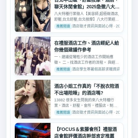
聊天休閒會館」2025急徵八大工
作人員
八大特種行業徵人【美容師,超極緻酒店,
舒壓,台北舒壓,台北按摩】八大行業經紀
公司、八大酒店、八...
酒店徵才資訊與面試心得 · 2025-01-20
在禮服酒店工作、酒店經紀人給
你幾個建議作參考
一、建議從犧牲少的酒店工作開始應
徵。 二、找酒店工作者的流程。 與經紀
人見面了解面試需求-->...
酒店學生寒暑假高薪求職資訊 · 2026-05-
酒店小姐工作真的「不脫衣陪酒
不出場陪睡」的酒店嗎?
13882 很多女生問我的來八大特種行
業，酒店，舒壓，會所，禮服店，制服
店，便服店，護膚養生館，...
酒店徵才資訊與面試心得 · 2025-04-19
【FOCUS＆紫藤會所】禮服酒
店會館評價酒店幹部肯定推薦