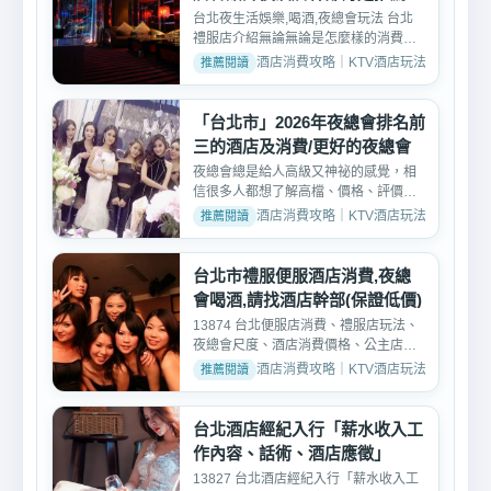
台北夜生活娛樂,喝酒,夜總會玩法 台北
禮服店介紹無論無論是怎麼樣的消費價
位模式、重點都在於您...
酒店消費攻略｜KTV酒店玩法、消費與訂位介紹 
「台北市」2026年夜總會排名前
三的酒店及消費/更好的夜總會
夜總會總是給人高級又神祕的感覺，相
信很多人都想了解高檔、價格、評價、
好玩純便服店的消費方式...
酒店消費攻略｜KTV酒店玩法、消費與訂位介紹 
台北市禮服便服酒店消費,夜總
會喝酒,請找酒店幹部(保證低價)
13874 台北便服店消費、禮服店玩法、
夜總會尺度、酒店消費價格、公主店消
費、麗緻酒店消費~台北...
酒店消費攻略｜KTV酒店玩法、消費與訂位介紹 
台北酒店經紀入行「薪水收入工
作內容、話術、酒店應徵」
13827 台北酒店經紀入行「薪水收入工