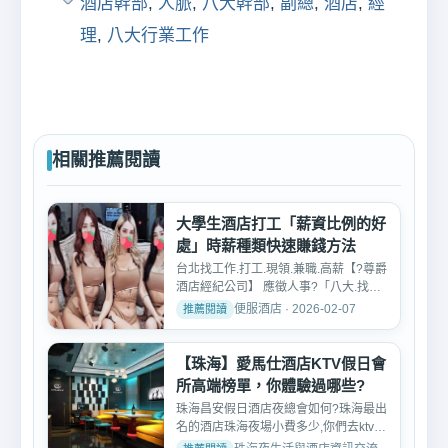
酒店幹部
,
人脈
,
八大幹部
,
副總
,
酒店
,
經
理
,
八大行業工作
相關推薦閱讀
大學生酒店打工「薪資比例的好
處」時薪種類快速賺錢方法
台北找工作.打工.現領.兼職.高薪【?尊爵
酒店經紀公司】 應徵人事?「八大.找工
作.學生打工.現領....
便服酒店 · 2026-02-07
【珠海】愛馬仕酒店KTV假日會
所高端榜單，你體驗過哪些?
珠海昌安假日酒店夜總會如何?珠海最出
名的酒店珠海夜場小費多少,你們去ktv都
怎麼玩公主的呢?珠海...