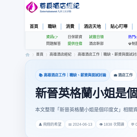
首頁
職缺
消費
酒店天地
貼心叮嚀
資訊👉
日保薪資
試做日領
熱門
問題解答
提供住宿
酒店幹部
💎制
首頁
高雄酒店經紀
高雄酒店工作｜職缺、薪資與面試討
📚 高雄酒店工作｜職缺、薪資與面試討論
💼 酒店工作
尊
»
›
›
新晉英格蘭小姐是
本文整理「新晉英格蘭小姐是個印度女」相關
👤 飛翔的希望
📅 2024-06-13
👁 1838 次閱讀
💬