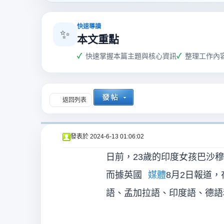
爵
快速導讀
✨
本文重點
快速掌握本篇主題與核心資訊
整理工作內
返回列表
酒
發表於
2024-6-13 01:06:02
日前，23歲的印度女孩巴沙
而據英國
媒體
8月2日報道
語、孟加拉語、印度語、德語
店