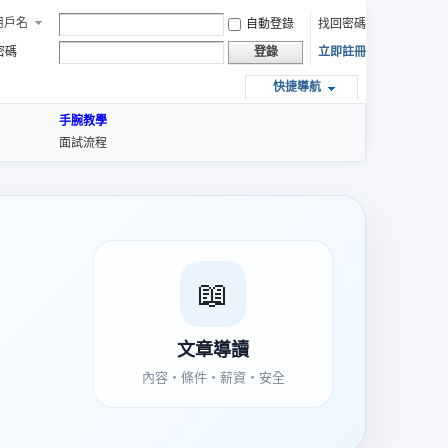
用戶名
自動登錄
找回密碼
密碼
立即註冊
登錄
快捷導航
手腕教學
面試流程
📖
文章導讀
內容・條件・薪資・安全