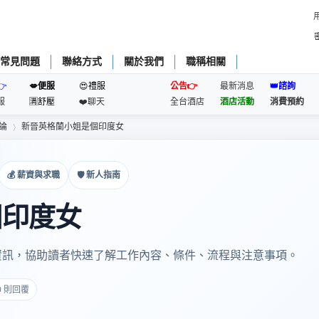
常見問題
聯絡方式
關於我們
職稱相關
👉
💋便服
😍禮服
公告👉
最新消息
👑諮詢
服
🈵️舒壓
❤️聊天
全台酒店
酒店活動
消費預約
論
新晉英格蘭小姐是個印度女
💰 薪資與求職
🛡 新人指南
›
個印度女
資訊，協助讀者快速了解工作內容、條件、流程與注意事項。
 0 則回覆