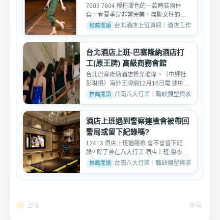
7603 7604 襯托膚色的一款時裝兩件
套，春夏季穿非常完美，盡顯女性的甜
蜜可愛，穿出你的簡約時尚...
台北酒店上班資訊｜酒店工作內容與薪資介紹 ·
台北酒店上班-巴塞隆納酒店打
工(原王牌) 高級商務會館
台北巴塞隆納酒店燈光璀璨。（中評社
彭琳攝）海外王牌網12月16日電 據中評
社報道，台北東方...
台南八大行業｜職缺類型與求職討論 · 2026
酒店上班遇到警察連檢會被帶回
警局或留下紀錄嗎?
12413 酒店上班遇臨檢 會不會留下紀
錄? 除了曾在八大行業 酒店上班 脫衣陪
酒 遇臨檢 小姐們赤裸...
台南八大行業｜職缺類型與求職討論 · 2024
回復
舉報