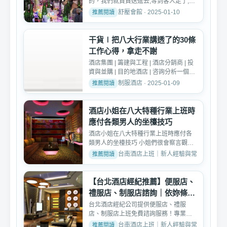
的，我們就負責送進去,等到客人走了,我
們又要打掃包廂的衛生。...
舒壓會館 · 2025-01-10
干貨∣把八大行業講透了的30條
工作心得，拿走不謝
酒店集團 | 籌建與工程 | 酒店分銷商 | 投
資與並購 | 目的地酒店 | 咨詢分析一個有
觀點的酒店資...
制服酒店 · 2025-01-09
酒店小姐在八大特種行業上班時
應付各類男人的坐檯技巧
酒店小姐在八大特種行業上班時應付各
類男人的坐檯技巧 小姐們很會察言觀
色，依照男人的類型，和...
台南酒店上班｜新人經驗與常見問題 · 2025
【台北酒店經紀推薦】便服店、
禮服店、制服店諮詢｜依妳條件
安排最適合店家
台北酒店經紀公司提供便服店、禮服
店、制服店上班免費諮詢服務！專業經
紀一對一評估，依妳的條件...
台南酒店上班｜新人經驗與常見問題 · 2026