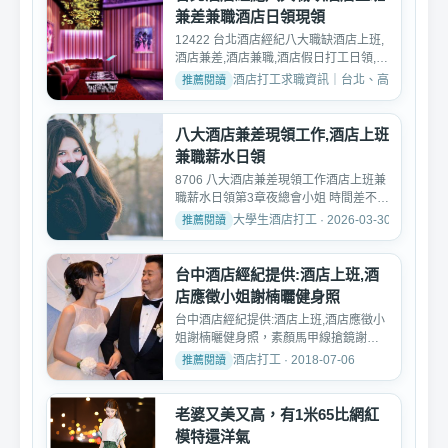
兼差兼職酒店日領現領
12422 台北酒店經紀八大職缺酒店上班,
酒店兼差,酒店兼職,酒店假日打工日領,八
大行業工作現領職缺...
酒店打工求職資訊｜台北、高雄、台中酒店工作推
八大酒店兼差現領工作,酒店上班
兼職薪水日領
8706 八大酒店兼差現領工作酒店上班兼
職薪水日領第3章夜總會小姐 時間差不多
已經到深夜。逼債的...
大學生酒店打工 · 2026-03-30
台中酒店經紀提供:酒店上班,酒
店應徵小姐謝楠曬健身照
台中酒店經紀提供:酒店上班,酒店應徵小
姐謝楠曬健身照，素顏馬甲線搶鏡謝楠
也是圈內出名的主持人...
酒店打工 · 2018-07-06
老婆又美又高，有1米65比網紅
模特還洋氣