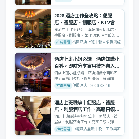
2026 酒店工作全攻略：便服
店、禮服店、制服店、KTV會館
職缺與薪資分析
找酒店工作不迷茫！本站解析便服店、
禮服店、制服店、 酒吧 及KTV會館的真
實工作內容、薪資結構...
桃園酒店上班｜新人求職與經驗交流 · 2026
酒店上班小姐必讀｜酒店知識小
百科，即時分享實用技巧與入行
須知
酒店上班小姐必讀！酒店知識小百科即
時分享實用技巧、應對進退、薪資解析
與紅牌心法。從入行須知...
便服酒店 · 2026-03-16
酒店上班職缺｜便服店、禮服
店、制服酒店工作，高薪日領彈
性排班
酒店上班職缺火熱招募中！便服店、禮
服店、制服酒店工作，高薪日領、彈性
排班、無經驗可免費培訓...
中壢酒店兼職｜晚上工作與薪資討論 · 2026