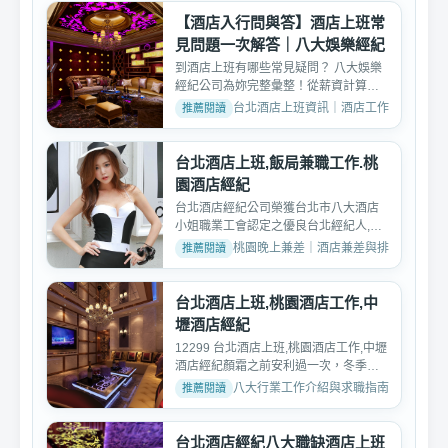
【酒店入行問與答】酒店上班常
見問題一次解答｜八大娛樂經紀
到酒店上班有哪些常見疑問？ 八大娛樂
經紀公司為妳完整彙整！從薪資計算、
工作內容、安全問題到...
台北酒店上班資訊｜酒店工作內容與薪資介紹 ·
台北酒店上班,飯局兼職工作.桃
園酒店經紀
台北酒店經紀公司榮獲台北市八大酒店
小姐職業工會認定之優良台北經紀人,桃
園酒店經紀,40歲 酒店...
桃園晚上兼差｜酒店兼差與排班討論 · 2018
台北酒店上班,桃園酒店工作,中
壢酒店經紀
12299 台北酒店上班,桃園酒店工作,中壢
酒店經紀顏霜之前安利過一次，冬季再
次來安利啦~各大品牌...
八大行業工作介紹與求職指南 · 2025-01-
台北酒店經紀八大職缺酒店上班