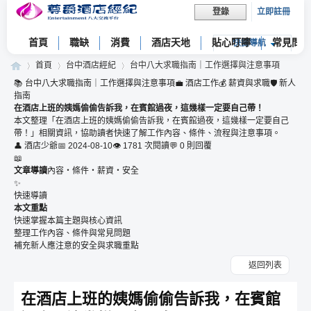
立即註冊
登錄
首頁
職缺
消費
酒店天地
貼心叮嚀
常見問題
快捷導航
首頁
台中酒店經紀
台中八大求職指南｜工作選擇與注意事項
📚 台中八大求職指南｜工作選擇與注意事項
💼 酒店工作
💰 薪資與求職
🛡 新人
指南
在酒店上班的姨媽偷偷告訴我，在賓館過夜，這幾樣一定要自己帶！
本文整理「在酒店上班的姨媽偷偷告訴我，在賓館過夜，這幾樣一定要自己
尊
»
›
›
帶！」相關資訊，協助讀者快速了解工作內容、條件、流程與注意事項。
👤 酒店少爺
📅 2024-08-10
👁 1781 次閱讀
💬 0 則回覆
📖
文章導讀
內容・條件・薪資・安全
✨
快速導讀
本文重點
快速掌握本篇主題與核心資訊
整理工作內容、條件與常見問題
補充新人應注意的安全與求職重點
爵
返回列表
在酒店上班的姨媽偷偷告訴我，在賓館