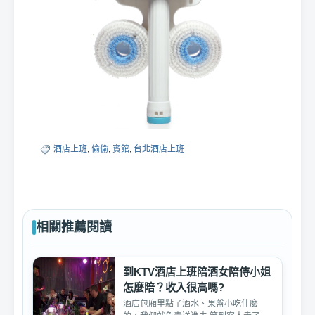
酒店上班
,
偷偷
,
賓館
,
台北酒店上班
相關推薦閱讀
到KTV酒店上班陪酒女陪侍小姐
怎麼陪？收入很高嗎?
酒店包廂里點了酒水、果盤小吃什麼