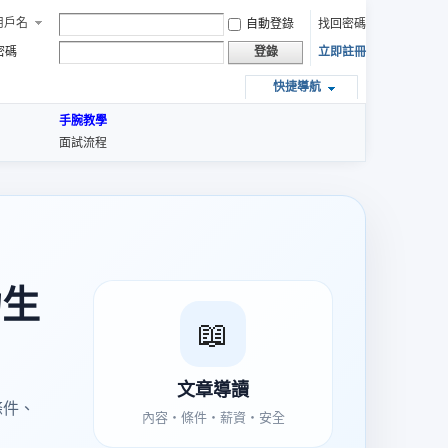
用戶名
自動登錄
找回密碼
密碼
立即註冊
登錄
快捷導航
手腕教學
面試流程
力生
📖
文章導讀
條件、
內容・條件・薪資・安全