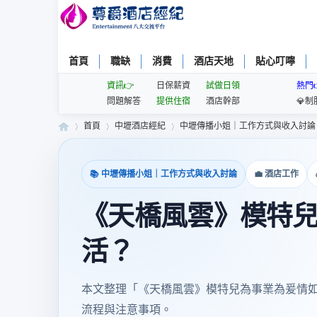
首頁
職缺
消費
酒店天地
貼心叮嚀
資訊👉
日保薪資
試做日領
熱門
問題解答
提供住宿
酒店幹部
💎制
首頁
中壢酒店經紀
中壢傳播小姐｜工作方式與收入討論
📚 中壢傳播小姐｜工作方式與收入討論
💼 酒店工作
尊
»
›
›
《天橋風雲》模特
活？
本文整理「《天橋風雲》模特兒為事業為爰情
流程與注意事項。