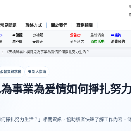
常見問題
聯絡方式
關於我們
職稱相關
👉
💋便服
😍禮服
公告👉
最新消息
👑諮詢
服
🈵️舒壓
❤️聊天
全台酒店
酒店活動
消費預約
《天橋風雲》模特兒為事業為爰情如何掙扎努力生活？ ...
💰 薪資與求職
🛡 新人指南
›
兒為事業為爰情如何掙扎努
如何掙扎努力生活？」相關資訊，協助讀者快速了解工作內容、