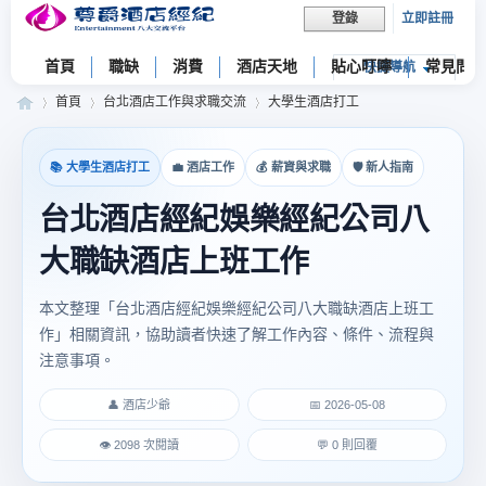
立即註冊
登錄
首頁
職缺
消費
酒店天地
貼心叮嚀
常見問題
快捷導航
首頁
台北酒店工作與求職交流
大學生酒店打工
📚 大學生酒店打工
💼 酒店工作
💰 薪資與求職
🛡 新人指南
尊
»
›
›
台北酒店經紀娛樂經紀公司八
大職缺酒店上班工作
本文整理「台北酒店經紀娛樂經紀公司八大職缺酒店上班工
作」相關資訊，協助讀者快速了解工作內容、條件、流程與
注意事項。
👤 酒店少爺
📅 2026-05-08
爵
👁 2098 次閱讀
💬 0 則回覆