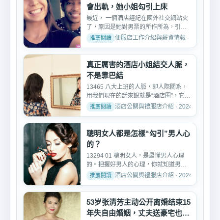
會出軌，她小姐勾引上床
最近， 一個酒店經紀在國外社交網站火
了，原因是她對男票的所作所為，引發
了強烈爭議。這個女酒...
便服店工作介紹與薪資情報 · 2024-08-1
真正厲害的酒店小姐結交人脈，
不是靠巴結
13465 八大上班的人脈，即人際關系，
用我們現在的話來說就是“酒店圈”，它可
以體現一個人的人緣...
酒店公關與禮服店介紹 · 2024-08-14
聰明女人都是怎樣“勾引”男人心
的？
13294 01 聰明女人，是最懂男人心理
的。把握好男人的心理，你就知道男人
在想什麼？男人需要什麼...
酒店公關與禮服店介紹 · 2024-06-13
53岁张清芳主动公开离婚结束15
年失自由婚姻，丈夫送豪宅也难