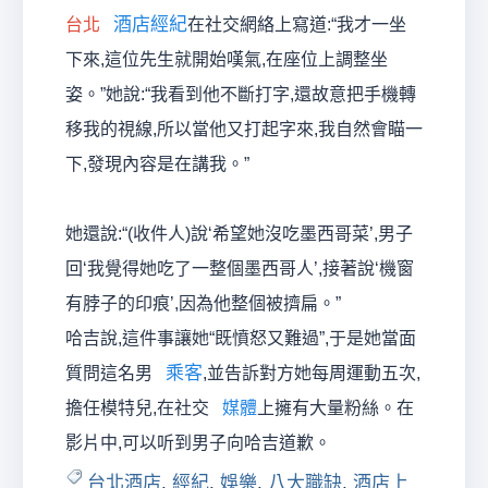
酒店經紀
台北
在社交網絡上寫道:“我才一坐
下來,這位先生就開始嘆氣,在座位上調整坐
姿。”她說:“我看到他不斷打字,還故意把手機轉
移我的視線,所以當他又打起字來,我自然會瞄一
下,發現內容是在講我。”
她還說:“(收件人)說‘希望她沒吃墨西哥菜’,男子
回‘我覺得她吃了一整個墨西哥人’,接著說‘機窗
有脖子的印痕’,因為他整個被擠扁。”
哈吉說,這件事讓她“既憤怒又難過”,于是她當面
乘客
質問這名男
,並告訴對方她每周運動五次,
擔任模特兒,在社交
媒體
上擁有大量粉絲。在
影片中,可以听到男子向哈吉道歉。
台北酒店
,
經紀
,
娛樂
,
八大職缺
,
酒店上