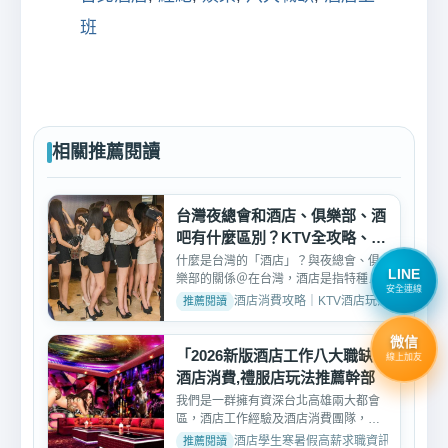
班
相關推薦閱讀
台灣夜總會和酒店、俱樂部、酒
吧有什麼區別？KTV全攻略、評
價、玩法介紹
什麼是台灣的「酒店」？與夜總會、俱
LINE
樂部的關係＠在台灣，酒店是指特種行
安全連線
業中綜合KTV並有坐檯小...
酒店消費攻略｜KTV酒店玩法、消費與訂位介紹 
微信
「2026新版酒店工作八大職缺」
線上加友
酒店消費,禮服店玩法推薦幹部
我們是一群擁有資深台北高雄兩大都會
區，酒店工作經驗及酒店消費團隊，有
最專業的酒店消費幹部 ...
酒店學生寒暑假高薪求職資訊 · 2026-02-