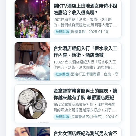
到KTV酒店上班陪酒女陪侍小姐
怎麼陪？收入很高嗎?
酒店包廂里點了酒水、果盤小吃什麼
的，我們就負責送進去,等到客人走了,我
們又要打掃包廂的衛生。...
舒壓會館 · 2025-01-10
台北酒店經紀入行「薪水收入工
作內容、話術、酒店應徵」
13827 台北酒店經紀入行「薪水收入工
作內容、話術、酒店應徵」酒店經紀人
顧名思義就是帶小姐去酒...
酒店打工求職資訊｜台北、高雄、台中酒店工作推
金拿督商務會館男士的腕表，讓
你越來越有手腕-尊爵酒店經紀
說起金拿督商務會館打扮，我們首先想
到的酒店上班肯定是穿衣打扮，對于我
們酒店經紀來說外表形象...
金拿督酒店(小框店) · 2024-07-01
台北女酒店經紀為測試男友會不