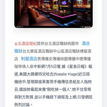
經
酒店
北酒店經紀
提供台北酒店職缺桃園市
台
職缺
台北東區酒店職缺中山區酒店職缺禮服酒
制服酒店
店
男傳播女傳播桃園傳播中壢傳播
咖啡情人座
中新網7月5日電 據《星島日報》報
紀
道,美國大碼模特兒哈吉(Natalie Hage)近日搭
機途中,發現鄰座乘客用手機傳信息給友人指她
丑,還說她看起來像“剛吃掉一個人”,她不甘受辱
與對方對質,並以手機錄下過程及上網,引發網民
熱烈討論。