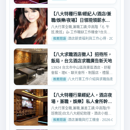
【八大特種行業/經紀人/酒店/兼
職/娛樂/夜場】日領現領薪水工
作
八大行業全職,兼職工讀,中高階「💪 午
班,晚班」👍 工作職缺工作機會?️台北市
中山區、東區酒店、...
酒店薪資福利與工作心得 · 2026-02-07
【八大求職酒店徵人】招待所，
飯局，台北酒店求職廣告新天地
13924 台北市中山區與東區酒店、舒壓
會館、理K、聊天會所、制服店、禮服
店、便服店、禮便便禮店...
八大行業工作介紹與求職指南 · 2026-04-
【八大特種行業經紀人，酒店夜
場，兼職，娛樂】私人會所幹部
高薪工作
八大行業全職,兼職,兼差工讀,中高階(午
班晚班)台北八大經紀助理、酒店小姐、
公關、領檯、酒店行...
酒店兼職與打工機會 · 2026-02-09