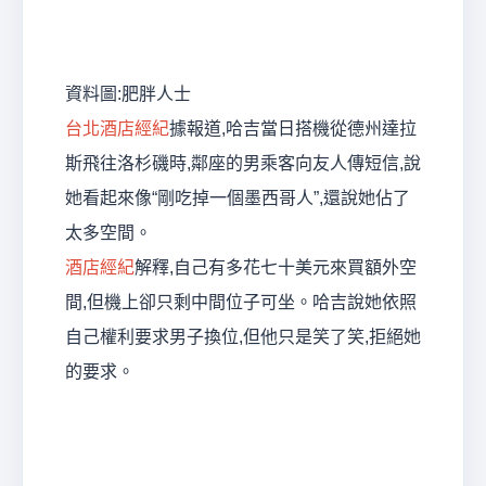
資料圖:肥胖人士
台北酒店經紀
據報道,哈吉當日搭機從德州達拉
斯飛往洛杉磯時,鄰座的男乘客向友人傳短信,說
她看起來像“剛吃掉一個墨西哥人”,還說她佔了
太多空間。
酒店經紀
解釋,自己有多花七十美元來買額外空
間,但機上卻只剩中間位子可坐。哈吉說她依照
自己權利要求男子換位,但他只是笑了笑,拒絕她
的要求。