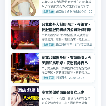
挽回
現年53歲的台灣歌後張清芳在2005年嫁
給了有“投資銀行教父”之稱的富商宋學仁
後就一直很少公開露...
酒店徵才資訊與面試心得 · 2020-06-23
台北市各大制服酒店、夜總會、
便服禮服商務酒店消費計算明細
台北商務會館,台北便禮服酒店,夜總會、
應徵消費介紹各大制服酒店、禮服酒店
消費計算方法（保證絕...
酒店消費攻略｜KTV酒店玩法、消費與訂位介紹 
劉亦菲曬健身照，穿運動胸大秀
美胸和馬甲線，安慰粉絲自己不
委屈
由于武漢疫情，娛樂圈的漂亮姐姐們都
停工在家，有的鍛煉廚藝，有的強身健
體。2月26日，久不露面...
制服酒店 · 2020-02-27
高富帥偏愛面癱惡臭女正妻
12966 台中、台南、高雄八大行業兼差
附設之酒店應徵中心。提供給應徵者酒