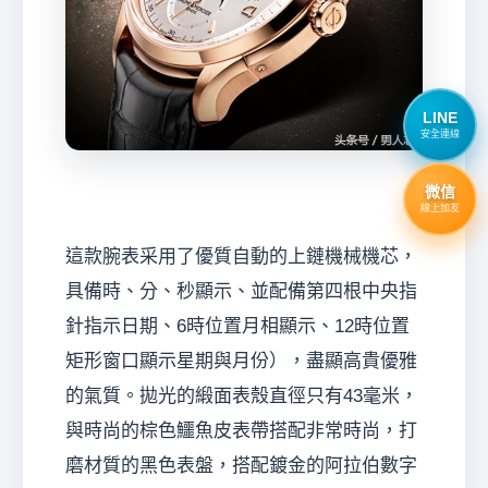
LINE
安全連線
微信
線上加友
這款腕表采用了優質自動的上鏈機械機芯，
具備時、分、秒顯示、並配備第四根中央指
針指示日期、6時位置月相顯示、12時位置
矩形窗口顯示星期與月份），盡顯高貴優雅
的氣質。拋光的緞面表殼直徑只有43毫米，
與時尚的棕色鱷魚皮表帶搭配非常時尚，打
磨材質的黑色表盤，搭配鍍金的阿拉伯數字