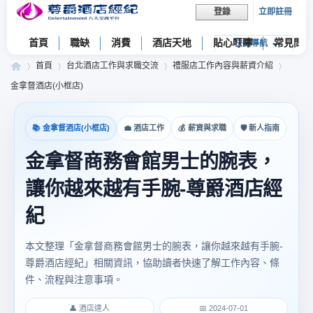
立即註冊
登錄
首頁
職缺
消費
酒店天地
貼心叮嚀
常見問題
快捷導航
首頁
台北酒店工作與求職交流
禮服店工作內容與薪資介紹
金拿督酒店(小框店)
尊
»
›
›
›
📚 金拿督酒店(小框店)
💼 酒店工作
💰 薪資與求職
🛡 新人指南
金拿督商務會館男士的腕表，
讓你越來越有手腕-尊爵酒店經
紀
本文整理「金拿督商務會館男士的腕表，讓你越來越有手腕-
尊爵酒店經紀」相關資訊，協助讀者快速了解工作內容、條
爵
件、流程與注意事項。
👤 酒店達人
📅 2024-07-01