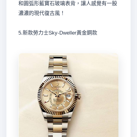
和圓弧形藍寶石玻璃表背，讓人感覺有一股
濃濃的現代復古風！
5.新款勞力士Sky-Dweller黃金鋼款