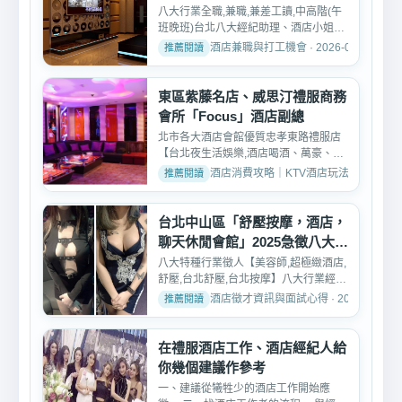
高薪工作
八大行業全職,兼職,兼差工讀,中高階(午
班晚班)台北八大經紀助理、酒店小姐、
公關、領檯、酒店行...
酒店兼職與打工機會 · 2026-02-09
東區紫藤名店、威思汀禮服商務
會所「Focus」酒店副總
北市各大酒店會館優質忠孝東路禮服店
【台北夜生活娛樂,酒店喝酒、萬豪、百
達妃麗、特蘭斯、威思...
酒店消費攻略｜KTV酒店玩法、消費與訂位介紹 
台北中山區「舒壓按摩，酒店，
聊天休閒會館」2025急徵八大工
作人員
八大特種行業徵人【美容師,超極緻酒店,
舒壓,台北舒壓,台北按摩】八大行業經紀
公司、八大酒店、八...
酒店徵才資訊與面試心得 · 2025-01-20
在禮服酒店工作、酒店經紀人給
你幾個建議作參考
一、建議從犧牲少的酒店工作開始應