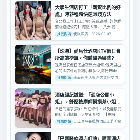
大學生酒店打工「薪資比例的好
處」時薪種類快速賺錢方法
台北找工作.打工.現領.兼職.高薪【?尊爵
酒店經紀公司】 應徵人事?「八大.找工
作.學生打工.現領....
便服酒店 · 2026-02-07
【珠海】愛馬仕酒店KTV假日會
所高端榜單，你體驗過哪些?
珠海昌安假日酒店夜總會如何?珠海最出
名的酒店珠海夜場小費多少,你們去ktv都
怎麼玩公主的呢?珠海...
珠海夜生活與酒店資訊交流 · 2026-02-0
酒店經紀誠徵: 「酒店公關小
姐」，舒壓按摩師摸摸茶小姐工
作
自己的需求(錢)、外在條件，以及能接受
的尺度到哪邊。大家都知道，【免喝午
班八大工作快訊】在八...
日式酒吧兼職與酒店工作介紹 · 2026-03-
「巴塞隆納酒店紅牌」麗園酒店