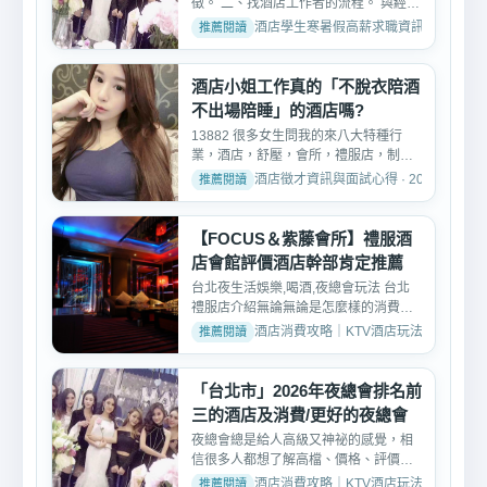
徵。 二、找酒店工作者的流程。 與經紀
人見面了解面試需求-->...
酒店學生寒暑假高薪求職資訊 · 2026-05-
酒店小姐工作真的「不脫衣陪酒
不出場陪睡」的酒店嗎?
13882 很多女生問我的來八大特種行
業，酒店，舒壓，會所，禮服店，制服
店，便服店，護膚養生館，...
酒店徵才資訊與面試心得 · 2025-04-19
【FOCUS＆紫藤會所】禮服酒
店會館評價酒店幹部肯定推薦
台北夜生活娛樂,喝酒,夜總會玩法 台北
禮服店介紹無論無論是怎麼樣的消費價
位模式、重點都在於您...
酒店消費攻略｜KTV酒店玩法、消費與訂位介紹 
「台北市」2026年夜總會排名前
三的酒店及消費/更好的夜總會
夜總會總是給人高級又神祕的感覺，相
信很多人都想了解高檔、價格、評價、
好玩純便服店的消費方式...
酒店消費攻略｜KTV酒店玩法、消費與訂位介紹 