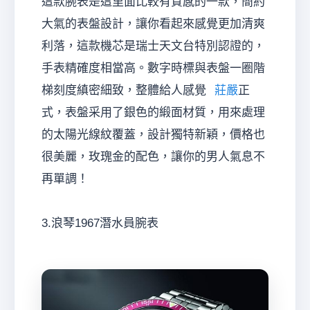
這款腕表是這里面比較有質感的一款，簡約
大氣的表盤設計，讓你看起來感覺更加清爽
利落，這款機芯是瑞士天文台特別認證的，
手表精確度相當高。數字時標與表盤一圈階
梯刻度縝密細致，整體給人感覺
莊嚴
正
式，表盤采用了銀色的緞面材質，用來處理
的太陽光線紋覆蓋，設計獨特新穎，價格也
很美麗，玫瑰金的配色，讓你的男人氣息不
再單調！
3.浪琴1967潛水員腕表