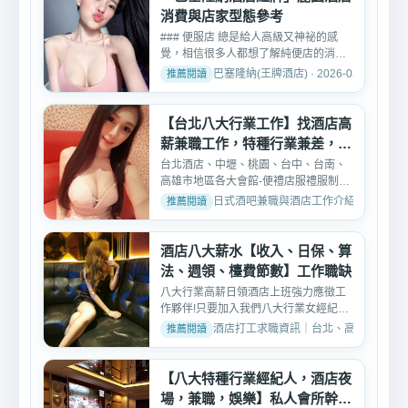
消費與店家型態參考
### 便服店 總是給人高級又神祕的感
覺，相信很多人都想了解純便店的消費
方式、制服店、禮服店、...
巴塞隆納(王牌酒店) · 2026-03-04
【台北八大行業工作】找酒店高
薪兼職工作，特種行業兼差，打
工
台北酒店、中壢、桃園、台中、台南、
高雄市地區各大會館-便禮店服禮服制服
酒店公關小姐，八大幹...
日式酒吧兼職與酒店工作介紹 · 2026-02-
酒店八大薪水【收入、日保、算
法、週領、檯費節數】工作職缺
八大行業高薪日領酒店上班強力應徵工
作夥伴!只要加入我們八大行業女經紀團
隊月入10幾萬以上非夢...
酒店打工求職資訊｜台北、高雄、台中酒店工作推
【八大特種行業經紀人，酒店夜
場，兼職，娛樂】私人會所幹部