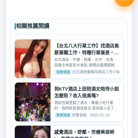
相關推薦閱讀
【台北八大行業工作】找酒店高
薪兼職工作，特種行業兼差，打
工
台北酒店、中壢、桃園、台中、台南、
高雄市地區各大會館-便禮店服禮服制服
酒店公關小姐，八大幹...
日式酒吧兼職與酒店工作介紹 · 2026-02-
到KTV酒店上班陪酒女陪侍小姐
怎麼陪？收入很高嗎?
酒店包廂里點了酒水、果盤小吃什麼
的，我們就負責送進去,等到客人走了,我
們又要打掃包廂的衛生。...
舒壓會館 · 2025-01-10
感覺酒店，舒壓，芳療美容師