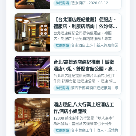
質、薪資結構、上班內容與...
禮服酒店 · 2026-03-12
【台北酒店經紀推薦】便服店、
禮服店、制服店諮詢｜依妳條件
安排最適合店家
台北酒店經紀公司提供便服店、禮服
店、制服店上班免費諮詢服務！專業經
紀一對一評估，依妳的條件...
台南酒店上班｜新人經驗與常見問題 · 2026
台北/高雄酒店經紀推薦｜誠徵
酒店小姐、舒壓會館公關，高薪
日領、專人帶領
台北酒店經紀提供高雄台北酒店小姐工
作與 舒壓會館 徵酒店公關 、 酒店 領檯
、 酒店小姐 、 飯...
酒店幹部與酒店經紀推薦｜求職面試諮詢專區 ·
酒店經紀,八大行業上班酒店工
作,酒店小姐應徵
12308 越來越多的行業是〝以人為本〞
為出發點，當然酒店娛樂業也不例外。
在公．我們希望創造出三...
台中舞廳工作｜收入、環境與新人討論 · 202