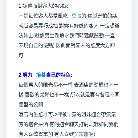
1.
調整面對客人的心態:
不是每位客人都愛亂吃
豆腐
的 你越害怕的話
就越容易弄巧成拙 對妳有好感的客人 一定想辦
法紳士(就像男生剛追求我們時猛獻殷勤 一直
表現自己的優點) 因此面對客人的態度大方即
可
!
2.
努力
培養
自己的特色
:
每個男人的眼光都不一樣 去酒店的動機也不一
樣 喜歡的感覺也不一樣 所以就是要有各種不同
類型的公關
酒店內生態才可以平衡 , 有的姐妹適合帶氣氛
有的適合拼酒 有的適合聊天打屁...(就如同我們
有人喜歡賀軍翔 有人喜歡吳宗憲啊)