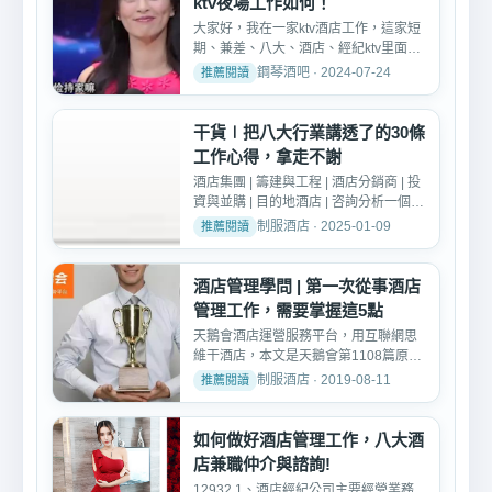
ktv夜場工作如何！
大家好，我在一家ktv酒店工作，這家短
期、兼差、八大、酒店、經紀ktv里面包
吃包住，兼職，正職，...
鋼琴酒吧 · 2024-07-24
干貨∣把八大行業講透了的30條
工作心得，拿走不謝
酒店集團 | 籌建與工程 | 酒店分銷商 | 投
資與並購 | 目的地酒店 | 咨詢分析一個有
觀點的酒店資...
制服酒店 · 2025-01-09
酒店管理學問 | 第一次從事酒店
管理工作，需要掌握這5點
天鵝會酒店運營服務平台，用互聯網思
維干酒店，本文是天鵝會第1108篇原創
內容推送。 12803 第一...
制服酒店 · 2019-08-11
如何做好酒店管理工作，八大酒
店兼職仲介與諮詢!
12932 1、酒店經紀公司主要經營業務