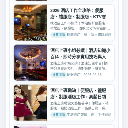
2026 酒店工作全攻略：便服
店、禮服店、制服店、KTV會館
職缺與薪資分析
找酒店工作不迷茫！本站解析便服店、
禮服店、制服店、 酒吧 及KTV會館的真
實工作內容、薪資結構...
桃園酒店上班｜新人求職與經驗交流 · 2026
酒店上班小姐必讀｜酒店知識小
百科，即時分享實用技巧與入行
須知
酒店上班小姐必讀！酒店知識小百科即
時分享實用技巧、應對進退、薪資解析
與紅牌心法。從入行須知...
便服酒店 · 2026-03-16
酒店上班職缺｜便服店、禮服
店、制服酒店工作，高薪日領彈
性排班
酒店上班職缺火熱招募中！便服店、禮
服店、制服酒店工作，高薪日領、彈性
排班、無經驗可免費培訓...
中壢酒店兼職｜晚上工作與薪資討論 · 2026