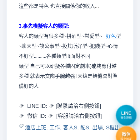
這些都是特色 也直接關係你的收入
...
3.
事先模擬客人的類型
:
客人的類型有很多種~拼酒型~戀愛型~
好色
型
~聊天型~談公事型~投其所好型~犯賤型~心情
不好型..........各種類型!!(面對不同
類型 自己可以研擬各種固定劇本)能夠應付越
多種 就表示交際手腕越強 !天總是給機會對準
備好的人
☞ LINE ID: ☞ [聯繫請洽右側按鈕]
LINE
☞ 微信 ID: ☞ [客服請洽右側按鈕]
安全連線
酒店上班
,
工作
,
客人S
,
配S
,
出場
,
S框出
微信
線上加友