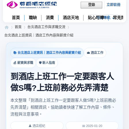
立即註冊
登錄
首頁
職缺
消費
酒店天地
貼心叮嚀
常見問題
快捷導航
首頁
台北酒店工作與求職交流
台北酒店上班資訊｜酒店工作內容與薪資介紹
尊
»
›
›
📚 台北酒店上班資訊｜酒店工作內容與薪資介紹
💼 酒店工作
💰 薪資與求職
🛡 新人指南
到酒店上班工作一定要跟客人
做S嗎?上班前務必先弄清楚
本文整理「到酒店上班工作一定要跟客人做S嗎?上班前務必
先弄清楚」相關資訊，協助讀者快速了解工作內容、條件、
爵
流程與注意事項。
👤 酒店經紀
📅 2025-01-20