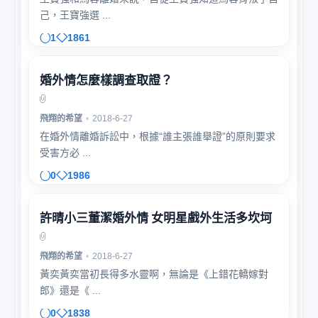
己，王寶強選 ...
1
1861
婚外情怎麼樣調查取證？
飛翔的希望
•
2018-6-27
在婚外情離婚訴訟中，根據“誰主張誰舉證”的原則要求
受害方必 ...
0
1986
許晴小三董潔婚外情 女明星戲外生活多坎坷
飛翔的希望
•
2018-6-27
黃奕黃奕當初長得多水靈啊，無論是《上錯花轎嫁對
郎》還是《 ...
0
1838