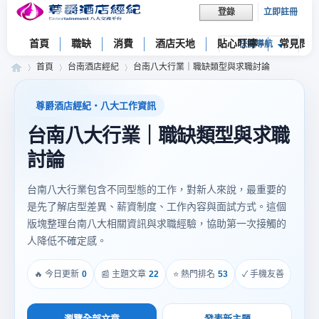
立即註冊
登錄
首頁
職缺
消費
酒店天地
貼心叮嚀
常見問題
快捷導航
首頁
台南酒店經紀
台南八大行業｜職缺類型與求職討論
尊爵酒店經紀・八大工作資訊
尊
»
›
›
台南八大行業｜職缺類型與求職
討論
台南八大行業包含不同型態的工作，對新人來說，最重要的
是先了解店型差異、薪資制度、工作內容與面試方式。這個
版塊整理台南八大相關資訊與求職經驗，協助第一次接觸的
人降低不確定感。
爵
🔥 今日更新
0
📰 主題文章
22
⭐ 熱門排名
53
✓ 手機友善
瀏覽全部文章
發表新主題