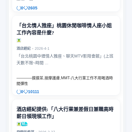
0
2605
「台北情人雅座」桃園休閒咖啡情人座小姐
工作內容是什麼?
酒店經紀
•
2026-4-1
「台北桃園中壢情人雅座、聊天MTV影陪會館」(上班
天數不限~時間 ...
————摸摸茶,按摩護膚,MMT-八大行業工作不用喝酒時
間彈性
0
10111
酒店經紀提供:「八大行業兼差假日兼職高時
薪日領現領工作」