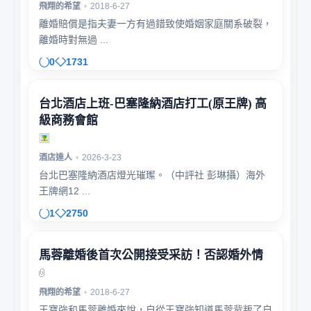
飛翔的希望
•
2018-6-27
離婚賠償是指夫妻一方有過錯致使婚姻家庭關系破裂，
離婚時對無過 ...
0
1731
台北酒店上班-巴塞隆納酒店打工(原王牌) 高
級商務會館
酒店達人
•
2026-3-23
台北巴塞隆納酒店燈光璀璨。（中評社 彭琳攝）海外
王牌網12 ...
1
2750
馬蓉離婚後首次公開接受采訪！否認婚外情
飛翔的希望
•
2018-6-27
王寶強和馬蓉離婚來說，自從王寶強知道馬蓉背叛了自