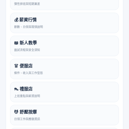
彈性排班與短期兼差
💰 薪資行情
節數、日保與現領說明
📖 新人教學
面試流程與安全須知
👗 便服店
條件、收入與工作型態
👠 禮服店
上班重點與薪資說明
💆 舒壓按摩
日領工作與應徵資訊