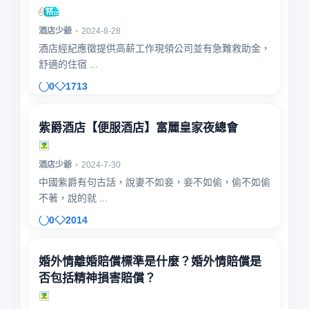
酒店少爺
•
2024-8-28
酒店經紀應徵提供高薪工作現領公司並有急難救助金，
舒適的住宿 ...
0
1713
紫爵酒店【便服酒店】富麗皇家夜總會
酒店少爺
•
2024-7-30
中國紫爵有句古話，說妻不如妾，妾不如偷，偷不如偷
不著，說的就 ...
0
2014
婚外情離婚賠償標準是什麼？婚外情賠償是
否包括精神損害賠償？