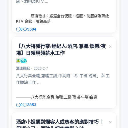
店、酒吧及KTV ...
————酒店徵才：嚴選全台便服、禮服、制服店及頂級
KTV 會館，現領高薪
0
5504
【八大特種行業/經紀人/酒店/兼職/娛樂/夜
場】日領現領薪水工作
酒店經紀
•
2026-2-7
八大行業全職,兼職工讀,中高階「💪 午班,晚班」👍 工
作職缺工作 ...
————八大行業,全職,兼職,工讀(晚場-午場)自選
0
3853
酒店小姐遇到爛客人或奧客的應對技巧｜