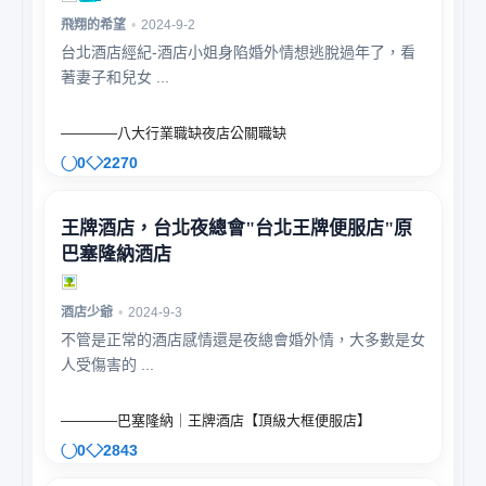
飛翔的希望
•
2024-9-2
台北酒店經紀-酒店小姐身陷婚外情想逃脫過年了，看
著妻子和兒女 ...
————八大行業職缺夜店公關職缺
0
2270
王牌酒店，台北夜總會"台北王牌便服店"原
巴塞隆納酒店
酒店少爺
•
2024-9-3
不管是正常的酒店感情還是夜總會婚外情，大多數是女
人受傷害的 ...
————巴塞隆納｜王牌酒店【頂級大框便服店】
0
2843